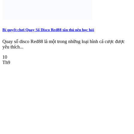
Bí quyết chơi Quay Số Disco Red88 tân thủ nên học hỏi
Quay số disco Red88 là một trong những loại hình cá cược được
yêu thích...
10
Th9