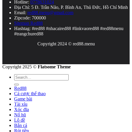
Hotline:
0778631024
Địa Chỉ: 5 Đ. Trần Não, P. Bình An, Thủ Đức, Hồ Chí Minh
Email:
red88.menu@gmail.com
Zipcode: 700000
Sitemap Red88
Hashtag: #red88 #nhacaired88 #linkvaored88 #red88menu
#trangchured88
Copyright 2024 © red88.menu
Copyright 2025 ©
Flatsome Theme
Red88
Cá cược thể thao
Game bài
Tài xỉu
Xóc đĩa
Nổ hũ
Lô đề
Bắn cá
Rút tiền