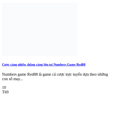
Cược càng nhiều, thắng càng lớn tại Numbers Game Red88
Numbers game Red88 là game cá cược trực tuyến dựa theo những
con số may...
10
Th9