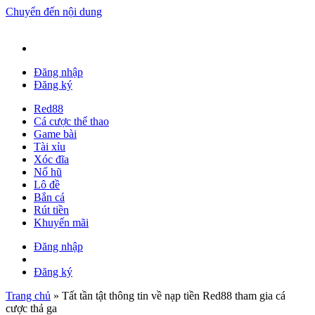
Chuyển đến nội dung
Đăng nhập
Đăng ký
Red88
Cá cược thể thao
Game bài
Tài xỉu
Xóc đĩa
Nổ hũ
Lô đề
Bắn cá
Rút tiền
Khuyến mãi
Đăng nhập
Đăng ký
Trang chủ
»
Tất tần tật thông tin về nạp tiền Red88 tham gia cá
cược thả ga