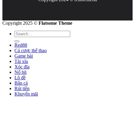
Copyright 2025 ©
Flatsome Theme
Red88
Cá cược thể thao
Game bài
Tài xỉu
Xóc đĩa
Nổ hũ
Lô đề
Bắn cá
Rút tiền
Khuyến mãi