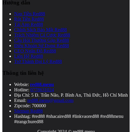
Hướng dẫn
Nạp Tiền Red88
Rút Tiền Red88
Tải App Red88
Chính Sách Bảo Mật Red88
Trách Nhiệm Cá Cược Red88
Câu Hỏi Thường Gặp Red88
Điều Khoản Sử Dụng Red88
CEO Ngân Đỗ Red88
Liên Hệ Red88
Trở Thành Đại Lý Red88
Thông tin liên hệ
Websie:
red88.menu
Hotline:
0778631024
Địa Chỉ: 5 Đ. Trần Não, P. Bình An, Thủ Đức, Hồ Chí Minh
Email:
red88.menu@gmail.com
Zipcode: 700000
Sitemap Red88
Hashtag: #red88 #nhacaired88 #linkvaored88 #red88menu
#trangchured88
Copyright 2024 © red88.menu