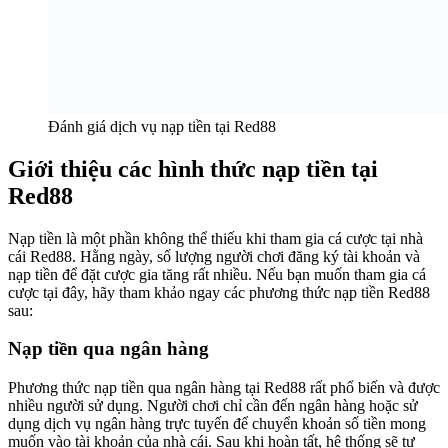
Đánh giá dịch vụ nạp tiền tại Red88
Giới thiệu các hình thức nạp tiền tại
Red88
Nạp tiền là một phần không thể thiếu khi tham gia cá cược tại nhà
cái Red88. Hằng ngày, số lượng người chơi đăng ký tài khoản và
nạp tiền để đặt cược gia tăng rất nhiều. Nếu bạn muốn tham gia cá
cược tại đây, hãy tham khảo ngay các phương thức nạp tiền Red88
sau:
Nạp tiền qua ngân hàng
Phương thức nạp tiền qua ngân hàng tại Red88 rất phổ biến và được
nhiều người sử dụng. Người chơi chỉ cần đến ngân hàng hoặc sử
dụng dịch vụ ngân hàng trực tuyến để chuyển khoản số tiền mong
muốn vào tài khoản của nhà cái. Sau khi hoàn tất, hệ thống sẽ tự