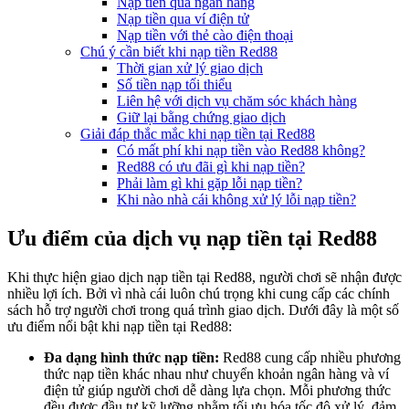
Nạp tiền qua ngân hàng
Nạp tiền qua ví điện tử
Nạp tiền với thẻ cào điện thoại
Chú ý cần biết khi nạp tiền Red88
Thời gian xử lý giao dịch
Số tiền nạp tối thiểu
Liên hệ với dịch vụ chăm sóc khách hàng
Giữ lại bằng chứng giao dịch
Giải đáp thắc mắc khi nạp tiền tại Red88
Có mất phí khi nạp tiền vào Red88 không?
Red88 có ưu đãi gì khi nạp tiền?
Phải làm gì khi gặp lỗi nạp tiền?
Khi nào nhà cái không xử lý lỗi nạp tiền?
Ưu điểm của dịch vụ nạp tiền tại Red88
Khi thực hiện giao dịch nạp tiền tại Red88, người chơi sẽ nhận được
nhiều lợi ích. Bởi vì nhà cái luôn chú trọng khi cung cấp các chính
sách hỗ trợ người chơi trong quá trình giao dịch. Dưới đây là một số
ưu điểm nổi bật khi nạp tiền tại Red88:
Đa dạng hình thức nạp tiền:
Red88 cung cấp nhiều phương
thức nạp tiền khác nhau như chuyển khoản ngân hàng và ví
điện tử giúp người chơi dễ dàng lựa chọn. Mỗi phương thức
đều được đầu tư kỹ lưỡng nhằm tối ưu hóa tốc độ xử lý, đảm