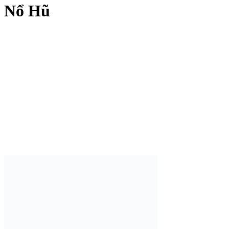
Nổ Hũ