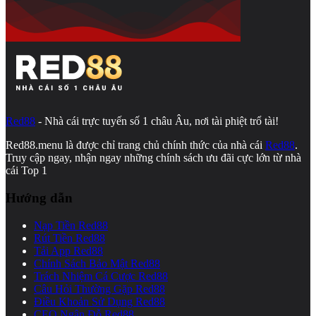
Red88
- Nhà cái trực tuyến số 1 châu Âu, nơi tài phiệt trổ tài!
Red88.menu là được chỉ trang chủ chính thức của nhà cái
Red88
.
Truy cập ngay, nhận ngay những chính sách ưu đãi cực lớn từ nhà
cái Top 1
Hướng dẫn
Nạp Tiền Red88
Rút Tiền Red88
Tải App Red88
Chính Sách Bảo Mật Red88
Trách Nhiệm Cá Cược Red88
Câu Hỏi Thường Gặp Red88
Điều Khoản Sử Dụng Red88
CEO Ngân Đỗ Red88