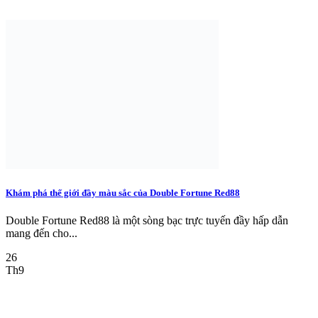
Khám phá thế giới đầy màu sắc của Double Fortune Red88
Double Fortune Red88 là một sòng bạc trực tuyến đầy hấp dẫn
mang đến cho...
26
Th9