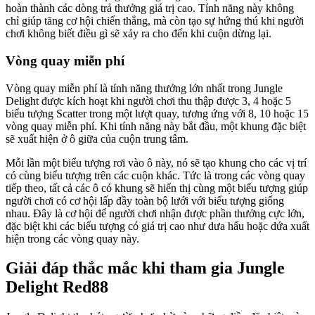
hoàn thành các dòng trả thưởng giá trị cao. Tính năng này không
chỉ giúp tăng cơ hội chiến thắng, mà còn tạo sự hứng thú khi người
chơi không biết điều gì sẽ xảy ra cho đến khi cuộn dừng lại.
Vòng quay miễn phí
Vòng quay miễn phí là tính năng thưởng lớn nhất trong Jungle
Delight được kích hoạt khi người chơi thu thập được 3, 4 hoặc 5
biểu tượng Scatter trong một lượt quay, tương ứng với 8, 10 hoặc 15
vòng quay miễn phí. Khi tính năng này bắt đầu, một khung đặc biệt
sẽ xuất hiện ở ô giữa của cuộn trung tâm.
Mỗi lần một biểu tượng rơi vào ô này, nó sẽ tạo khung cho các vị trí
có cùng biểu tượng trên các cuộn khác. Tức là trong các vòng quay
tiếp theo, tất cả các ô có khung sẽ hiển thị cùng một biểu tượng giúp
người chơi có cơ hội lấp đầy toàn bộ lưới với biểu tượng giống
nhau. Đây là cơ hội để người chơi nhận được phần thưởng cực lớn,
đặc biệt khi các biểu tượng có giá trị cao như dưa hấu hoặc dứa xuất
hiện trong các vòng quay này.
Giải đáp thắc mắc khi tham gia Jungle
Delight Red88