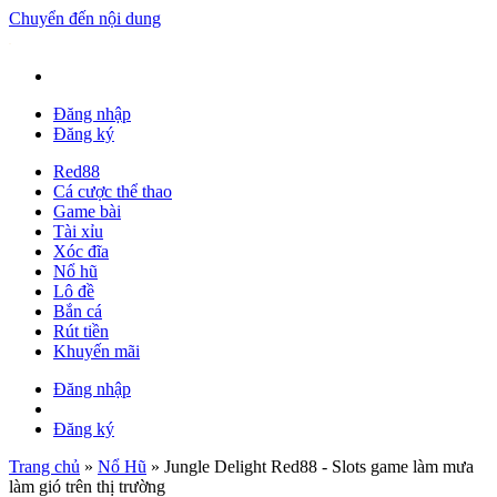
Chuyển đến nội dung
Đăng nhập
Đăng ký
Red88
Cá cược thể thao
Game bài
Tài xỉu
Xóc đĩa
Nổ hũ
Lô đề
Bắn cá
Rút tiền
Khuyến mãi
Đăng nhập
Đăng ký
Trang chủ
»
Nổ Hũ
»
Jungle Delight Red88 - Slots game làm mưa
làm gió trên thị trường