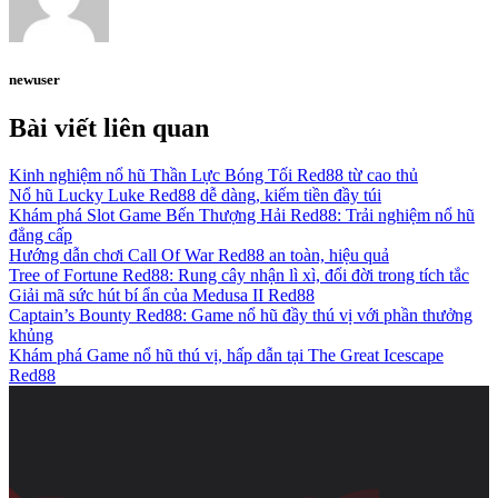
newuser
Bài viết liên quan
Kinh nghiệm nổ hũ Thần Lực Bóng Tối Red88 từ cao thủ
Nổ hũ Lucky Luke Red88 dễ dàng, kiếm tiền đầy túi
Khám phá Slot Game Bến Thượng Hải Red88: Trải nghiệm nổ hũ
đẳng cấp
Hướng dẫn chơi Call Of War Red88 an toàn, hiệu quả
Tree of Fortune Red88: Rung cây nhận lì xì, đổi đời trong tích tắc
Giải mã sức hút bí ẩn của Medusa II Red88
Captain’s Bounty Red88: Game nổ hũ đầy thú vị với phần thưởng
khủng
Khám phá Game nổ hũ thú vị, hấp dẫn tại The Great Icescape
Red88