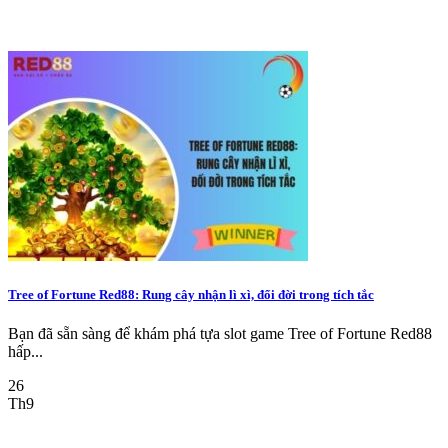
Tree of Fortune Red88: Rung cây nhận lì xì, đổi đời trong tích tắc
Bạn đã sẵn sàng để khám phá tựa slot game Tree of Fortune Red88
hấp...
26
Th9