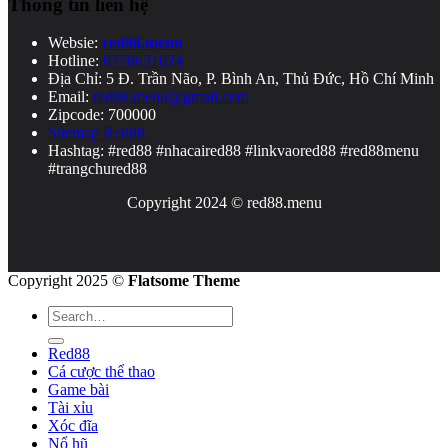
Thông tin liên hệ
Websie:
red88.menu
Hotline:
0778631024
Địa Chỉ: 5 Đ. Trần Não, P. Bình An, Thủ Đức, Hồ Chí Minh
Email:
red88.menu@gmail.com
Zipcode: 700000
Sitemap Red88
Hashtag: #red88 #nhacaired88 #linkvaored88 #red88menu
#trangchured88
Copyright 2024 © red88.menu
Copyright 2025 ©
Flatsome Theme
Red88
Cá cược thể thao
Game bài
Tài xỉu
Xóc đĩa
Nổ hũ