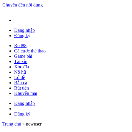
Chuyển đến nội dung
Đăng nhập
Đăng ký
Red88
Cá cược thể thao
Game bài
Tài xỉu
Xóc đĩa
Nổ hũ
Lô đề
Bắn cá
Rút tiền
Khuyến mãi
Đăng nhập
Đăng ký
Trang chủ
»
newuser