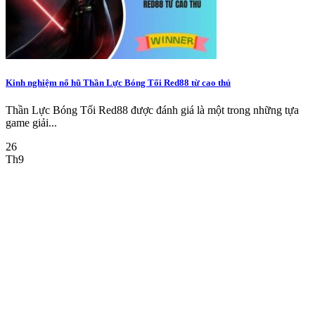
Kinh nghiệm nổ hũ Thần Lực Bóng Tối Red88 từ cao thủ
Thần Lực Bóng Tối Red88 được đánh giá là một trong những tựa
game giải...
26
Th9