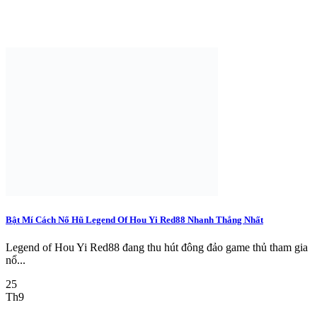
Bật Mí Cách Nổ Hũ Legend Of Hou Yi Red88 Nhanh Thắng Nhất
Legend of Hou Yi Red88 đang thu hút đông đảo game thủ tham gia
nổ...
25
Th9