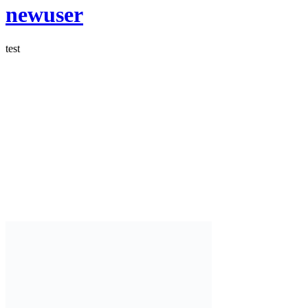
newuser
test