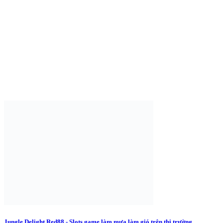
Jungle Delight Red88 - Slots game làm mưa làm gió trên thị trường