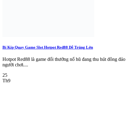
Bí Kíp Quay Game Slot Hotpot Red88 Dễ Trúng Lớn
Hotpot Red88 là game đổi thưởng nổ hũ đang thu hút đông đảo
người chơi....
25
Th9