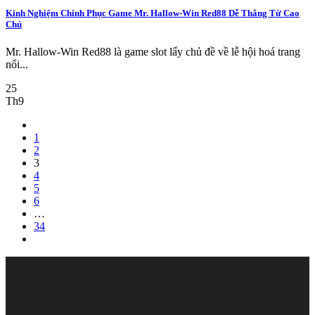
Kinh Nghiệm Chinh Phục Game Mr. Hallow-Win Red88 Dễ Thắng Từ Cao
Chủ
Mr. Hallow-Win Red88 là game slot lấy chủ đề về lễ hội hoá trang
nổi...
25
Th9
1
2
3
4
5
6
…
34