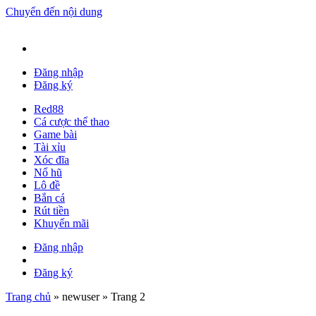
Chuyển đến nội dung
Đăng nhập
Đăng ký
Red88
Cá cược thể thao
Game bài
Tài xỉu
Xóc đĩa
Nổ hũ
Lô đề
Bắn cá
Rút tiền
Khuyến mãi
Đăng nhập
Đăng ký
Trang chủ
»
newuser
»
Trang 2