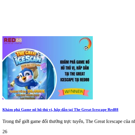
Khám phá Game nổ hũ thú vị, hấp dẫn tại The Great Icescape Red88
Trong thế giới game đổi thưởng trực tuyến, The Great Icescape của n
26