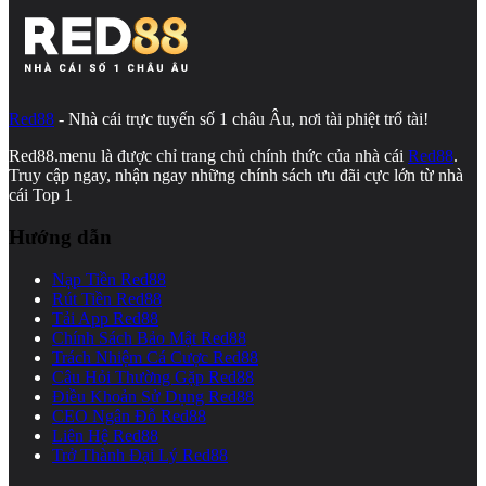
Red88
- Nhà cái trực tuyến số 1 châu Âu, nơi tài phiệt trổ tài!
Red88.menu là được chỉ trang chủ chính thức của nhà cái
Red88
.
Truy cập ngay, nhận ngay những chính sách ưu đãi cực lớn từ nhà
cái Top 1
Hướng dẫn
Nạp Tiền Red88
Rút Tiền Red88
Tải App Red88
Chính Sách Bảo Mật Red88
Trách Nhiệm Cá Cược Red88
Câu Hỏi Thường Gặp Red88
Điều Khoản Sử Dụng Red88
CEO Ngân Đỗ Red88
Liên Hệ Red88
Trở Thành Đại Lý Red88