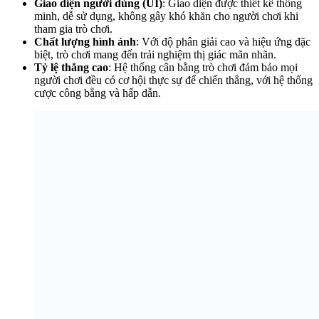
Giao diện người dùng (UI)
: Giao diện được thiết kế thông
minh, dễ sử dụng, không gây khó khăn cho người chơi khi
tham gia trò chơi.
Chất lượng hình ảnh
: Với độ phân giải cao và hiệu ứng đặc
biệt, trò chơi mang đến trải nghiệm thị giác mãn nhãn.
Tỷ lệ thắng cao
: Hệ thống cân bằng trò chơi đảm bảo mọi
người chơi đều có cơ hội thực sự để chiến thắng, với hệ thống
cược công bằng và hấp dẫn.