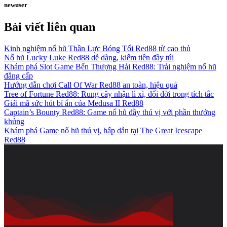
newuser
Bài viết liên quan
Kinh nghiệm nổ hũ Thần Lực Bóng Tối Red88 từ cao thủ
Nổ hũ Lucky Luke Red88 dễ dàng, kiếm tiền đầy túi
Khám phá Slot Game Bến Thượng Hải Red88: Trải nghiệm nổ hũ
đẳng cấp
Hướng dẫn chơi Call Of War Red88 an toàn, hiệu quả
Tree of Fortune Red88: Rung cây nhận lì xì, đổi đời trong tích tắc
Giải mã sức hút bí ẩn của Medusa II Red88
Captain’s Bounty Red88: Game nổ hũ đầy thú vị với phần thưởng
khủng
Khám phá Game nổ hũ thú vị, hấp dẫn tại The Great Icescape
Red88