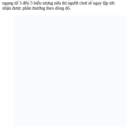
ngang từ 3 đến 5 biểu tượng nữa thì người chơi sẽ ngay lập tức
nhận được phần thưởng theo dòng đó.