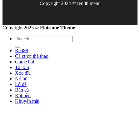
Copyright 2024 © red88.menu
Copyright 2025 ©
Flatsome Theme
Red88
Cá cược thể thao
Game bài
Tài xỉu
Xóc đĩa
Nổ hũ
Lô đề
Bắn cá
Rút tiền
Khuyến mãi