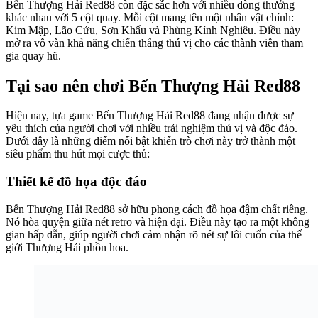
Bến Thượng Hải Red88 còn đặc sắc hơn với nhiều dòng thưởng
khác nhau với 5 cột quay. Mỗi cột mang tên một nhân vật chính:
Kim Mập, Lão Cửu, Sơn Khẩu và Phùng Kính Nghiêu. Điều này
mở ra vô vàn khả năng chiến thắng thú vị cho các thành viên tham
gia quay hũ.
Tại sao nên chơi Bến Thượng Hải Red88
Hiện nay, tựa game Bến Thượng Hải Red88 đang nhận được sự
yêu thích của người chơi với nhiều trải nghiệm thú vị và độc đáo.
Dưới đây là những điểm nổi bật khiến trò chơi này trở thành một
siêu phẩm thu hút mọi cược thủ:
Thiết kế đồ họa độc đáo
Bến Thượng Hải Red88 sở hữu phong cách đồ họa đậm chất riêng.
Nó hòa quyện giữa nét retro và hiện đại. Điều này tạo ra một không
gian hấp dẫn, giúp người chơi cảm nhận rõ nét sự lôi cuốn của thế
giới Thượng Hải phồn hoa.