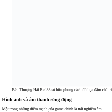
Bến Thượng Hải Red88 sở hữu phong cách đồ họa đậm chất ri
Hình ảnh và âm thanh sống động
Một trong những điểm mạnh của game chính là trải nghiệm âm