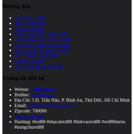
Hướng dẫn
Nạp Tiền Red88
Rút Tiền Red88
Tải App Red88
Chính Sách Bảo Mật Red88
Trách Nhiệm Cá Cược Red88
Câu Hỏi Thường Gặp Red88
Điều Khoản Sử Dụng Red88
CEO Ngân Đỗ Red88
Liên Hệ Red88
Trở Thành Đại Lý Red88
Thông tin liên hệ
Websie:
red88.menu
Hotline:
0778631024
Địa Chỉ: 5 Đ. Trần Não, P. Bình An, Thủ Đức, Hồ Chí Minh
Email:
red88.menu@gmail.com
Zipcode: 700000
Sitemap Red88
Hashtag: #red88 #nhacaired88 #linkvaored88 #red88menu
#trangchured88