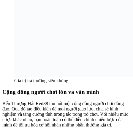
Giá trị trả thưởng siêu khủng
Cộng đồng người chơi lớn và văn minh
Bến Thượng Hải Red88 thu hút một cộng đồng người chơi đông
đảo. Qua đó tạo điều kiện để mọi người giao lưu, chia sẻ kinh
nghiệm và tăng cường tính tương tác trong trò chơi. Với nhiều mức
cược khác nhau, bạn hoàn toàn có thể điều chỉnh chiến lược của
mình để tối ưu hóa cơ hội nhận những phần thưởng giá trị.