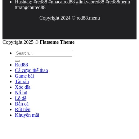
Hashtag: #red88 #nhacaired88 #linkvaored88 #red88menu
#trangchured88
Copyright 2024 © red88.menu
Copyright 2025 ©
Flatsome Theme
Red88
Cá cược thể thao
Game bài
Tài xỉu
Xóc đĩa
Nổ hũ
Lô đề
Bắn cá
Rút tiền
Khuyến mãi