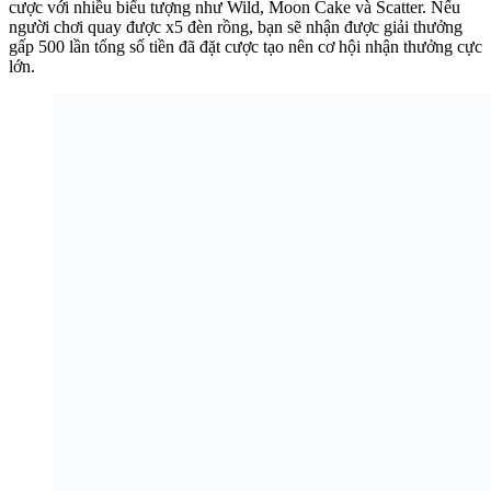
cược với nhiều biểu tượng như Wild, Moon Cake và Scatter. Nếu
người chơi quay được x5 đèn rồng, bạn sẽ nhận được giải thưởng
gấp 500 lần tổng số tiền đã đặt cược tạo nên cơ hội nhận thưởng cực
lớn.