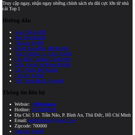
Truy cập ngay, nhận ngay những chính sách ưu đãi cực lớn từ nhà
cái Top 1
Hướng dẫn
Nạp Tiền Red88
Rút Tiền Red88
Tải App Red88
Chính Sách Bảo Mật Red88
Trách Nhiệm Cá Cược Red88
Câu Hỏi Thường Gặp Red88
Điều Khoản Sử Dụng Red88
CEO Ngân Đỗ Red88
Liên Hệ Red88
Trở Thành Đại Lý Red88
Thông tin liên hệ
Websie:
red88.menu
Hotline:
0778631024
Địa Chỉ: 5 Đ. Trần Não, P. Bình An, Thủ Đức, Hồ Chí Minh
Email:
red88.menu@gmail.com
Zipcode: 700000
Sitemap Red88