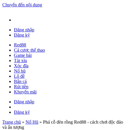
Chuyển đến nội dung
Đăng nhập
Đăng ký
Red88
Cá cược thể thao
Game bài
Tài xỉu
Xóc đĩa
Nổ hũ
Lô đề
Bắn cá
Rút tiền
Khuyến mãi
Đăng nhập
Đăng ký
Trang chủ
»
Nổ Hũ
»
Phá cỗ đèn rồng Red88 - cách chơi độc đáo
và ấn tượng