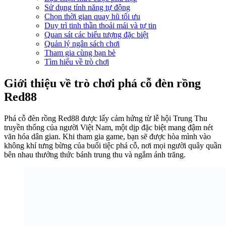
Sử dụng tính năng tự động
Chọn thời gian quay hũ tối ưu
Duy trì tinh thần thoải mái và tự tin
Quan sát các biểu tượng đặc biệt
Quản lý ngân sách chơi
Tham gia cùng bạn bè
Tìm hiểu về trò chơi
Giới thiệu về trò chơi phá cỗ đèn rồng
Red88
Phá cỗ đèn rồng Red88 được lấy cảm hứng từ lễ hội Trung Thu
truyền thống của người Việt Nam, một dịp đặc biệt mang đậm nét
văn hóa dân gian. Khi tham gia game, bạn sẽ được hòa mình vào
không khí tưng bừng của buổi tiệc phá cỗ, nơi mọi người quây quần
bên nhau thưởng thức bánh trung thu và ngắm ánh trăng.