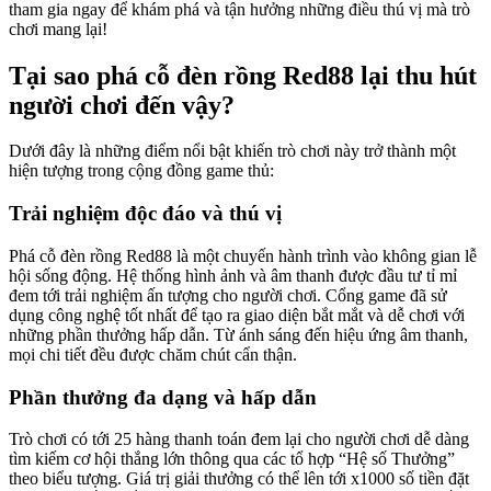
tham gia ngay để khám phá và tận hưởng những điều thú vị mà trò
chơi mang lại!
Tại sao phá cỗ đèn rồng Red88 lại thu hút
người chơi đến vậy?
Dưới đây là những điểm nổi bật khiến trò chơi này trở thành một
hiện tượng trong cộng đồng game thủ:
Trải nghiệm độc đáo và thú vị
Phá cỗ đèn rồng Red88 là một chuyến hành trình vào không gian lễ
hội sống động. Hệ thống hình ảnh và âm thanh được đầu tư tỉ mỉ
đem tới trải nghiệm ấn tượng cho người chơi. Cổng game đã sử
dụng công nghệ tốt nhất để tạo ra giao diện bắt mắt và dễ chơi với
những phần thưởng hấp dẫn. Từ ánh sáng đến hiệu ứng âm thanh,
mọi chi tiết đều được chăm chút cẩn thận.
Phần thưởng đa dạng và hấp dẫn
Trò chơi có tới 25 hàng thanh toán đem lại cho người chơi dễ dàng
tìm kiếm cơ hội thắng lớn thông qua các tổ hợp “Hệ số Thưởng”
theo biểu tượng. Giá trị giải thưởng có thể lên tới x1000 số tiền đặt