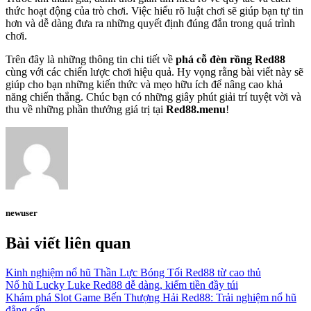
thức hoạt động của trò chơi. Việc hiểu rõ luật chơi sẽ giúp bạn tự tin
hơn và dễ dàng đưa ra những quyết định đúng đắn trong quá trình
chơi.
Trên đây là những thông tin chi tiết về
phá cỗ đèn rồng Red88
cùng với các chiến lược chơi hiệu quả. Hy vọng rằng bài viết này sẽ
giúp cho bạn những kiến thức và mẹo hữu ích để nâng cao khả
năng chiến thắng. Chúc bạn có những giây phút giải trí tuyệt vời và
thu về những phần thưởng giá trị tại
Red88.menu
!
newuser
Bài viết liên quan
Kinh nghiệm nổ hũ Thần Lực Bóng Tối Red88 từ cao thủ
Nổ hũ Lucky Luke Red88 dễ dàng, kiếm tiền đầy túi
Khám phá Slot Game Bến Thượng Hải Red88: Trải nghiệm nổ hũ
đẳng cấp