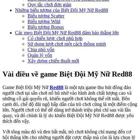
Quy tắc chơi đơn giản
Những biểu tượng của Biệt Đội Mỹ Nữ Red88
Biểu tượng Scatter
Biểu tượng Wild
Biểu tượng Bonus
Các mẹo Biệt Đội Mỹ Nữ Red88 đảm bảo thắng lớn
Có chiến lược chơi phù hợp
Sử dụng lượt chơi một cách thông minh
Chia nhỏ vốn
Quản lý vốn
Xây dựng chiến thuật mới
Vài điều về game Biệt Đội Mỹ Nữ Red88
Game Biệt Đội Mỹ Nữ
Red88
là một tựa game thu hút đông đảo
người chơi tại sân chơi nổ hũ nhờ vào hình ảnh chất lượng cao và
những cô gái quyến rũ, khiến người chơi không thể rời mắt. Bên
cạnh đó, chế độ đãi ngộ hấp dẫn của trò chơi cũng là một điểm cộng
lớn. Người chơi có thể dễ dàng trở thành triệu phú chỉ sau vài lần
quay, và đó chính là lý do khiến Biệt Đội Mỹ Nữ Red88 được yêu
thích đến vậy.
Với tông màu đỏ và đen bắt mắt, trò chơi không chỉ mang đến cơ
hội thắng lớn cho những người đặt cược thấp mà còn là lựa chọn lý