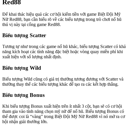
Red88
Để khai thác hiệu quả các cơ hội kiếm tiền với game Biệt Đội Mỹ
Nữ Red88, bạn cần hiểu rõ về các biểu tượng trong trò chơi nổ hũ
thú vị này tại cổng game Red88.
Biểu tượng Scatter
Tương tự như trong các game nổ hũ khác, biểu tượng Scatter có khả
năng kích hoạt các tính năng đặc biệt hoặc vòng quay miễn phí khi
xuất hiện với số lượng nhất định.
Biểu tượng Wild
Biểu tượng Wild cũng có giá trị thưởng tương đương với Scatter và
thường thay thế các biểu tượng khác để tạo ra các kết hợp thắng.
Biểu tượng Bonus
Khi biểu tượng Bonus xuất hiện trên ít nhất 3 cột, bạn sẽ có cơ hội
tham gia vào tính năng chọn mỹ nữ để nổ hũ. Biểu tượng Bonus có
thể được coi là “vàng” trong Biệt Đội Mỹ Nữ Red88 vì nó mở ra cơ
hội nhận giải thưởng lớn.