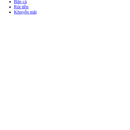
Bắn cá
Rút tiền
Khuyến mãi