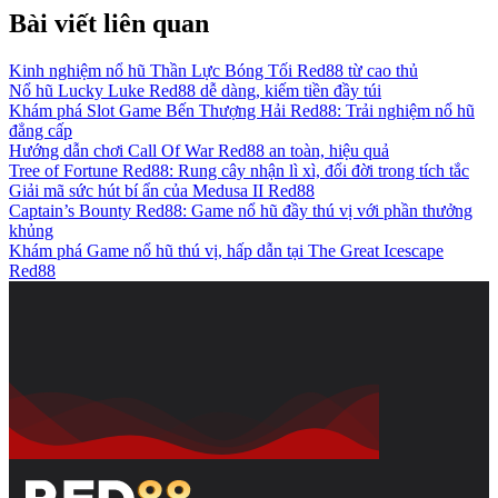
Bài viết liên quan
Kinh nghiệm nổ hũ Thần Lực Bóng Tối Red88 từ cao thủ
Nổ hũ Lucky Luke Red88 dễ dàng, kiếm tiền đầy túi
Khám phá Slot Game Bến Thượng Hải Red88: Trải nghiệm nổ hũ
đẳng cấp
Hướng dẫn chơi Call Of War Red88 an toàn, hiệu quả
Tree of Fortune Red88: Rung cây nhận lì xì, đổi đời trong tích tắc
Giải mã sức hút bí ẩn của Medusa II Red88
Captain’s Bounty Red88: Game nổ hũ đầy thú vị với phần thưởng
khủng
Khám phá Game nổ hũ thú vị, hấp dẫn tại The Great Icescape
Red88