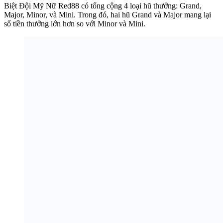
Biệt Đội Mỹ Nữ Red88 có tổng cộng 4 loại hũ thưởng: Grand,
Major, Minor, và Mini. Trong đó, hai hũ Grand và Major mang lại
số tiền thưởng lớn hơn so với Minor và Mini.