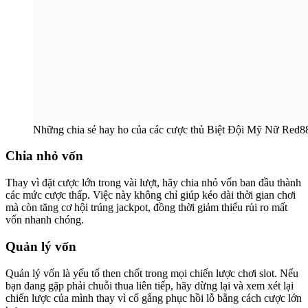
Những chia sẻ hay ho của các cược thủ Biệt Đội Mỹ Nữ Red88
Chia nhỏ vốn
Thay vì đặt cược lớn trong vài lượt, hãy chia nhỏ vốn ban đầu thành
các mức cược thấp. Việc này không chỉ giúp kéo dài thời gian chơi
mà còn tăng cơ hội trúng jackpot, đồng thời giảm thiểu rủi ro mất
vốn nhanh chóng.
Quản lý vốn
Quản lý vốn là yếu tố then chốt trong mọi chiến lược chơi slot. Nếu
bạn đang gặp phải chuỗi thua liên tiếp, hãy dừng lại và xem xét lại
chiến lược của mình thay vì cố gắng phục hồi lỗ bằng cách cược lớn