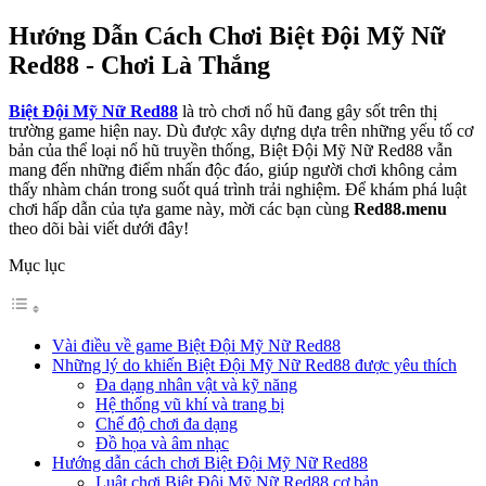
Hướng Dẫn Cách Chơi Biệt Đội Mỹ Nữ
Red88 - Chơi Là Thắng
Biệt Đội Mỹ Nữ Red88
là trò chơi nổ hũ đang gây sốt trên thị
trường game hiện nay. Dù được xây dựng dựa trên những yếu tố cơ
bản của thể loại nổ hũ truyền thống, Biệt Đội Mỹ Nữ Red88 vẫn
mang đến những điểm nhấn độc đáo, giúp người chơi không cảm
thấy nhàm chán trong suốt quá trình trải nghiệm. Để khám phá luật
chơi hấp dẫn của tựa game này, mời các bạn cùng
Red88.menu
theo dõi bài viết dưới đây!
Mục lục
Vài điều về game Biệt Đội Mỹ Nữ Red88
Những lý do khiến Biệt Đội Mỹ Nữ Red88 được yêu thích
Đa dạng nhân vật và kỹ năng
Hệ thống vũ khí và trang bị
Chế độ chơi đa dạng
Đồ họa và âm nhạc
Hướng dẫn cách chơi Biệt Đội Mỹ Nữ Red88
Luật chơi Biệt Đội Mỹ Nữ Red88 cơ bản