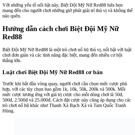
Với những yếu tố nổi bật này, Biệt Đội Mỹ Nữ Red88 hứa hẹn
mang đến cho người chơi những giờ phút giải trí thú vị và không thể
nào quên.
Hướng dẫn cách chơi Biệt Đội Mỹ Nữ
Red88
Biệt Đội Mỹ Nữ Red88 là một trò chơi nổ hũ thú vị, nổi bật với luật
chơi đơn giản và các tính năng đặc biệt, mang đến nhiều cơ hội
thắng lớn.
Luật chơi Biệt Đội Mỹ Nữ Red88 cơ bản
Trước khi bắt đầu vòng quay, người chơi cần chọn mức cược phù
hợp, với các tùy chọn bao gồm 1k, 10k, 50k, 200k và 500k. Mỗi
mức cược tương ứng với giá trị cược cho mỗi dòng chơi là 50đ,
500đ, 2.500đ và 25.000đ. Cách đặt cược này cũng áp dụng cho các
trò chơi nổ hũ khác như Thanh Xà Bạch Xà và Tam Quốc Tranh
Hùng.