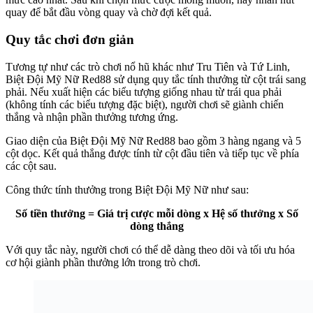
quay để bắt đầu vòng quay và chờ đợi kết quả.
Quy tắc chơi đơn giản
Tương tự như các trò chơi nổ hũ khác như Tru Tiên và Tứ Linh,
Biệt Đội Mỹ Nữ Red88 sử dụng quy tắc tính thưởng từ cột trái sang
phải. Nếu xuất hiện các biểu tượng giống nhau từ trái qua phải
(không tính các biểu tượng đặc biệt), người chơi sẽ giành chiến
thắng và nhận phần thưởng tương ứng.
Giao diện của Biệt Đội Mỹ Nữ Red88 bao gồm 3 hàng ngang và 5
cột dọc. Kết quả thắng được tính từ cột đầu tiên và tiếp tục về phía
các cột sau.
Công thức tính thưởng trong Biệt Đội Mỹ Nữ như sau:
Số tiền thưởng = Giá trị cược mỗi dòng x Hệ số thưởng x Số
dòng thắng
Với quy tắc này, người chơi có thể dễ dàng theo dõi và tối ưu hóa
cơ hội giành phần thưởng lớn trong trò chơi.