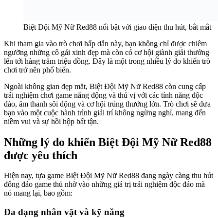
Biệt Đội Mỹ Nữ Red88 nổi bật với giao diện thu hút, bắt mắt
Khi tham gia vào trò chơi hấp dẫn này, bạn không chỉ được chiêm
ngưỡng những cô gái xinh đẹp mà còn có cơ hội giành giải thưởng
lên tới hàng trăm triệu đồng. Đây là một trong nhiều lý do khiến trò
chơi trở nên phổ biến.
Ngoài không gian đẹp mắt, Biệt Đội Mỹ Nữ Red88 còn cung cấp
trải nghiệm chơi game năng động và thú vị với các tính năng độc
đáo, âm thanh sôi động và cơ hội trúng thưởng lớn. Trò chơi sẽ đưa
bạn vào một cuộc hành trình giải trí không ngừng nghỉ, mang đến
niềm vui và sự hồi hộp bất tận.
Những lý do khiến Biệt Đội Mỹ Nữ Red88
được yêu thích
Hiện nay, tựa game Biệt Đội Mỹ Nữ Red88 đang ngày càng thu hút
đông đảo game thủ nhờ vào những giá trị trải nghiệm độc đáo mà
nó mang lại, bao gồm:
Đa dạng nhân vật và kỹ năng