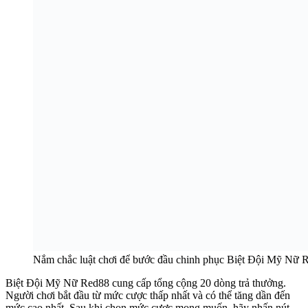
Nắm chắc luật chơi để bước đầu chinh phục Biệt Đội Mỹ Nữ 
Biệt Đội Mỹ Nữ Red88 cung cấp tổng cộng 20 dòng trả thưởng.
Người chơi bắt đầu từ mức cược thấp nhất và có thể tăng dần đến
mức cao nhất. Sau khi chọn mức cược mong muốn, hãy nhấn nút