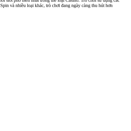
i slot phổ biến nhất trong thể loại Casino. Trò chơi sử dụng các
 Spin và nhiều loại khác, trò chơi đang ngày càng thu hút hơn