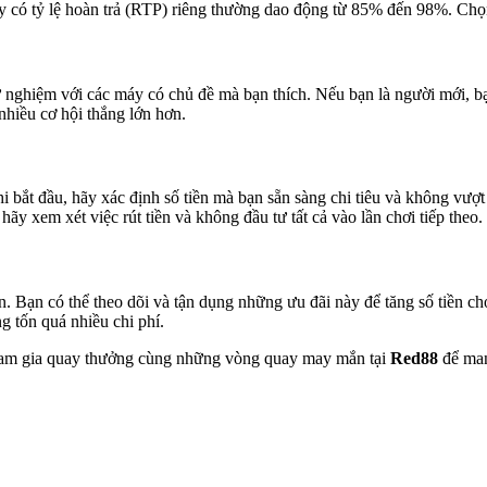
y có tỷ lệ hoàn trả (RTP) riêng thường dao động từ 85% đến 98%. Chọ
hử nghiệm với các máy có chủ đề mà bạn thích. Nếu bạn là người mới, b
hiều cơ hội thắng lớn hơn.
hi bắt đầu, hãy xác định số tiền mà bạn sẵn sàng chi tiêu và không vượ
hãy xem xét việc rút tiền và không đầu tư tất cả vào lần chơi tiếp theo.
 Bạn có thể theo dõi và tận dụng những ưu đãi này để tăng số tiền c
 tốn quá nhiều chi phí.
ham gia quay thưởng cùng những vòng quay may mắn tại
Red88
để man