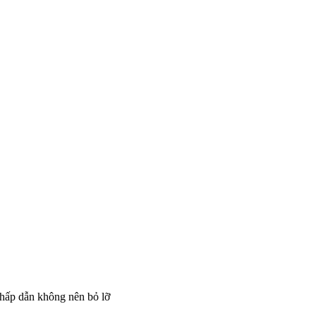
hấp dẫn không nên bỏ lỡ