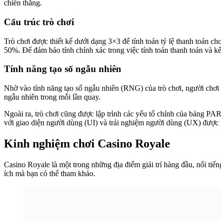
chiến thắng.
Cấu trúc trò chơi
Trò chơi được thiết kế dưới dạng 3×3 để tính toán tỷ lệ thanh toán 
50%. Để đảm bảo tính chính xác trong việc tính toán thanh toán và kết
Tính năng tạo số ngẫu nhiên
Nhờ vào tính năng tạo số ngẫu nhiên (RNG) của trò chơi, người chơ
ngẫu nhiên trong mỗi lần quay.
Ngoài ra, trò chơi cũng được lập trình các yếu tố chính của bảng PAR 
với giao diện người dùng (UI) và trải nghiệm người dùng (UX) được th
Kinh nghiệm chơi Casino Royale
Casino Royale là một trong những địa điểm giải trí hàng đầu, nổi tiế
ích mà bạn có thể tham khảo.