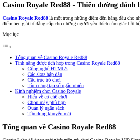
Casino Royale Red88 - Thiên đường đánh b
Casino Royale Red88
là một trong những điểm đến hàng đầu cho nh
điểm hẹn giải trí đẳng cấp cho những người yêu thích cảm giác hồi h
Mục lục
Tổng quan về Casino Royale Red88
Tính năng được tích hợp trong Casino Royale Red88
Công nghệ HTML5
Các slots hấp dẫn
Cấu trúc trò chơi
Tính năng tạo số ngẫu nhiên
Kinh nghiệm chơi Casino Royale
Hiểu về cơ chế chơi
Chọn máy phù hợp
Quản lý ngân sách
Tận dụng khuyến mãi
Tổng quan về Casino Royale Red88