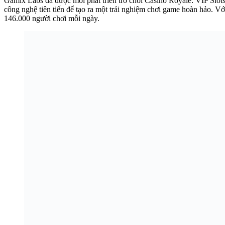
Gamix Labs đã được mời phát triển trò chơi Casino Royale: VIP Slots
công nghệ tiên tiến để tạo ra một trải nghiệm chơi game hoàn hảo. Vớ
146.000 người chơi mỗi ngày.