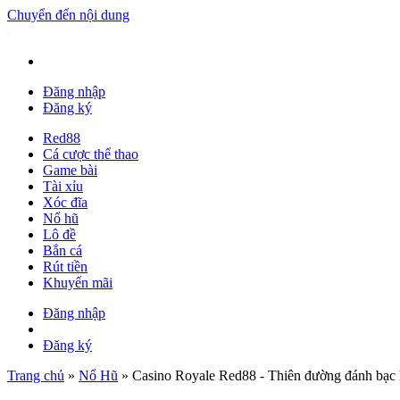
Chuyển đến nội dung
Đăng nhập
Đăng ký
Red88
Cá cược thể thao
Game bài
Tài xỉu
Xóc đĩa
Nổ hũ
Lô đề
Bắn cá
Rút tiền
Khuyến mãi
Đăng nhập
Đăng ký
Trang chủ
»
Nổ Hũ
»
Casino Royale Red88 - Thiên đường đánh bạc 