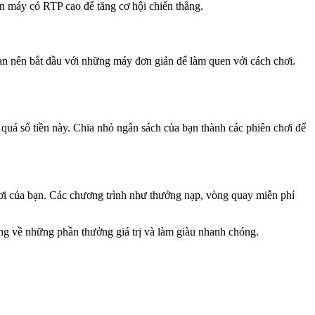
n máy có RTP cao để tăng cơ hội chiến thắng.
ạn nên bắt đầu với những máy đơn giản để làm quen với cách chơi.
t quá số tiền này. Chia nhỏ ngân sách của bạn thành các phiên chơi để
hơi của bạn. Các chương trình như thưởng nạp, vòng quay miễn phí
g về những phần thưởng giá trị và làm giàu nhanh chóng.