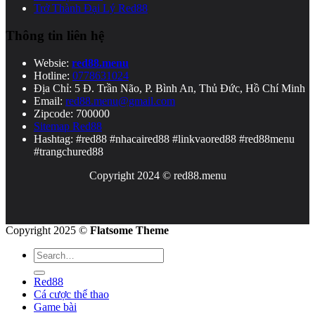
Trở Thành Đại Lý Red88
Thông tin liên hệ
Websie:
red88.menu
Hotline:
0778631024
Địa Chỉ: 5 Đ. Trần Não, P. Bình An, Thủ Đức, Hồ Chí Minh
Email:
red88.menu@gmail.com
Zipcode: 700000
Sitemap Red88
Hashtag: #red88 #nhacaired88 #linkvaored88 #red88menu
#trangchured88
Copyright 2024 © red88.menu
Copyright 2025 ©
Flatsome Theme
Red88
Cá cược thể thao
Game bài