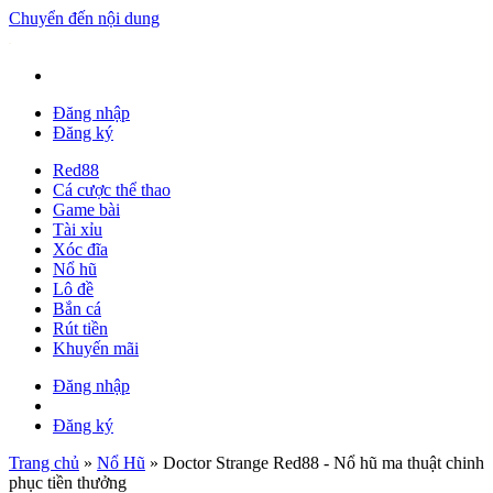
Chuyển đến nội dung
Đăng nhập
Đăng ký
Red88
Cá cược thể thao
Game bài
Tài xỉu
Xóc đĩa
Nổ hũ
Lô đề
Bắn cá
Rút tiền
Khuyến mãi
Đăng nhập
Đăng ký
Trang chủ
»
Nổ Hũ
»
Doctor Strange Red88 - Nổ hũ ma thuật chinh
phục tiền thưởng