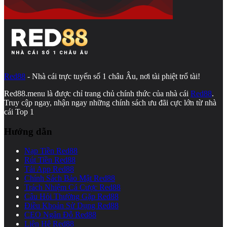
Red88
- Nhà cái trực tuyến số 1 châu Âu, nơi tài phiệt trổ tài!
Red88.menu là được chỉ trang chủ chính thức của nhà cái
Red88
.
Truy cập ngay, nhận ngay những chính sách ưu đãi cực lớn từ nhà
cái Top 1
Hướng dẫn
Nạp Tiền Red88
Rút Tiền Red88
Tải App Red88
Chính Sách Bảo Mật Red88
Trách Nhiệm Cá Cược Red88
Câu Hỏi Thường Gặp Red88
Điều Khoản Sử Dụng Red88
CEO Ngân Đỗ Red88
Liên Hệ Red88