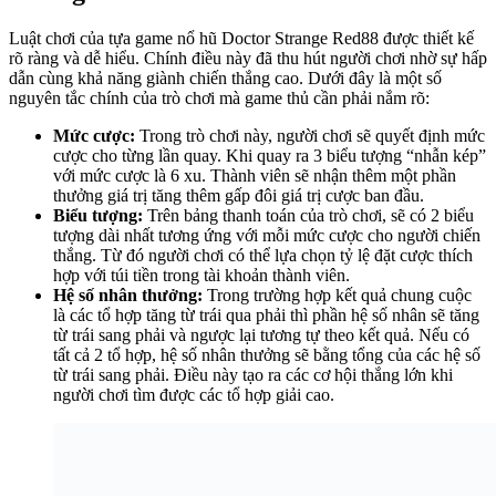
Luật chơi của tựa game nổ hũ Doctor Strange Red88 được thiết kế
rõ ràng và dễ hiểu. Chính điều này đã thu hút người chơi nhờ sự hấp
dẫn cùng khả năng giành chiến thắng cao. Dưới đây là một số
nguyên tắc chính của trò chơi mà game thủ cần phải nắm rõ:
Mức cược:
Trong trò chơi này, người chơi sẽ quyết định mức
cược cho từng lần quay. Khi quay ra 3 biểu tượng “nhẫn kép”
với mức cược là 6 xu. Thành viên sẽ nhận thêm một phần
thưởng giá trị tăng thêm gấp đôi giá trị cược ban đầu.
Biểu tượng:
Trên bảng thanh toán của trò chơi, sẽ có 2 biểu
tượng dài nhất tương ứng với mỗi mức cược cho người chiến
thắng. Từ đó người chơi có thể lựa chọn tỷ lệ đặt cược thích
hợp với túi tiền trong tài khoản thành viên.
Hệ số nhân thưởng:
Trong trường hợp kết quả chung cuộc
là các tổ hợp tăng từ trái qua phải thì phần hệ số nhân sẽ tăng
từ trái sang phải và ngược lại tương tự theo kết quả. Nếu có
tất cả 2 tổ hợp, hệ số nhân thưởng sẽ bằng tổng của các hệ số
từ trái sang phải. Điều này tạo ra các cơ hội thắng lớn khi
người chơi tìm được các tổ hợp giải cao.