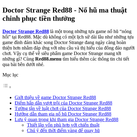
Doctor Strange Red88 - Nổ hũ ma thuật
chinh phục tiền thưởng
Doctor Strange Red88
là một trong những tựa game nổ hũ “nóng
hổi” tại Red88. Mặc dù không có một lịch sử dài lâu như những tựa
game đình đám khác song Doctor Strange đang ngày càng hoàn
thiện hơn nhằm đáp ứng với nhu cầu và thị hiếu của đông đảo người
chơi. Vậy cụ thể về siêu phẩm game Doctor Strange mang tới
những gì? Cùng
Red88.menu
tìm hiểu thêm các thông tin chi tiết
qua bài bên dưới nhé.
Mục lục
Giới thiệu về game Doctor Strange Red88
Điểm hấp dẫn vượt trội của Doctor Strange Red88
Tường tận về luật chơi của Doctor Strange Red88
Hướng dẫn tham gia nổ hũ Doctor Strange Red88
Lưu ý quan trọng khi tham gia Doctor Strange Red88
Thiết lập vốn phù hợp với chiến thuật
Chú ý đến thời điểm vàng để quay hũ