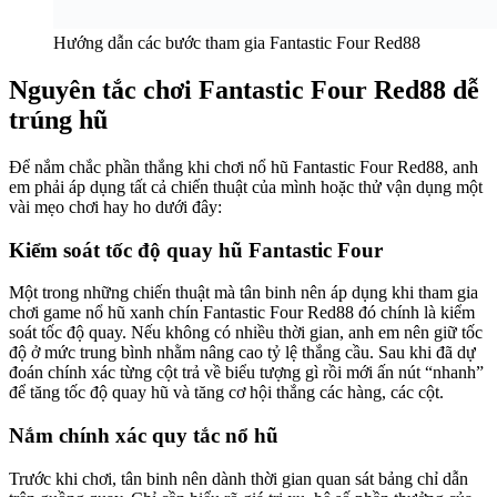
Hướng dẫn các bước tham gia Fantastic Four Red88
Nguyên tắc chơi Fantastic Four Red88 dễ
trúng hũ
Để nắm chắc phần thắng khi chơi nổ hũ Fantastic Four Red88, anh
em phải áp dụng tất cả chiến thuật của mình hoặc thử vận dụng một
vài mẹo chơi hay ho dưới đây:
Kiểm soát tốc độ quay hũ Fantastic Four
Một trong những chiến thuật mà tân binh nên áp dụng khi tham gia
chơi game nổ hũ xanh chín Fantastic Four Red88 đó chính là kiểm
soát tốc độ quay. Nếu không có nhiều thời gian, anh em nên giữ tốc
độ ở mức trung bình nhằm nâng cao tỷ lệ thắng cầu. Sau khi đã dự
đoán chính xác từng cột trả về biểu tượng gì rồi mới ấn nút “nhanh”
để tăng tốc độ quay hũ và tăng cơ hội thắng các hàng, các cột.
Nắm chính xác quy tắc nổ hũ
Trước khi chơi, tân binh nên dành thời gian quan sát bảng chỉ dẫn