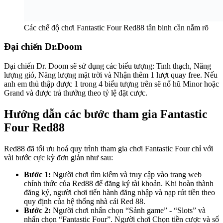
Các chế độ chơi Fantastic Four Red88 tân binh cần nắm rõ
Đại chiến Dr.Doom
Đại chiến Dr. Doom sẽ sử dụng các biểu tượng: Tinh thạch, Năng
lượng gió, Năng lượng mặt trời và Nhận thêm 1 lượt quay free. Nếu
anh em thủ thập được 1 trong 4 biểu tượng trên sẽ nổ hũ Minor hoặc
Grand và được trả thưởng theo tỷ lệ đặt cược.
Hướng dẫn các bước tham gia Fantastic
Four Red88
Red88 đã tối ưu hoá quy trình tham gia chơi Fantastic Four chỉ với
vài bước cực kỳ đơn giản như sau:
Bước 1:
Người chơi tìm kiếm và truy cập vào trang web
chính thức của Red88 để đăng ký tài khoản. Khi hoàn thành
đăng ký, người chơi tiến hành đăng nhập và nạp rút tiền theo
quy định của hệ thống nhà cái Red 88.
Bước 2:
Người chơi nhấn chọn “Sảnh game” - “Slots” và
nhấn chọn “Fantastic Four”. Người chơi Chọn tiền cược và số