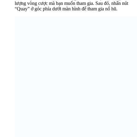
lượng vòng cược mà bạn muốn tham gia. Sau đó, nhấn nút
“Quay” ở góc phía dưới màn hình để tham gia nổ hũ.