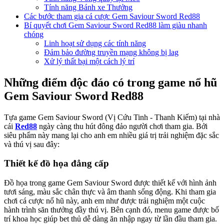
Tính năng Bánh xe Thưởng
Các bước tham gia cá cược Gem Saviour Sword Red88
Bí quyết chơi Gem Saviour Sword Red88 làm giàu nhanh
chóng
Linh hoạt sử dụng các tính năng
Đảm bảo đường truyền mạng không bị lag
Xử lý thất bại một cách lý trí
Những điểm độc đáo có trong game nổ hũ
Gem Saviour Sword Red88
Tựa game Gem Saviour Sword (Vị Cứu Tinh - Thanh Kiếm) tại nhà
cái
Red88
ngày càng thu hút đông đảo người chơi tham gia. Bởi
siêu phẩm này mang lại cho anh em nhiều giá trị trải nghiệm đặc sắc
và thú vị sau đây:
Thiết kế đồ họa đẳng cấp
Đồ họa trong game Gem Saviour Sword được thiết kế với hình ảnh
tươi sáng, màu sắc chân thực và âm thanh sống động. Khi tham gia
chơi cá cược nổ hũ này, anh em như được trải nghiệm một cuộc
hành trình săn thưởng đầy thú vị. Bên cạnh đó, menu game được bố
trí khoa học giúp bet thủ dễ dàng ăn nhập ngay từ lần đầu tham gia.