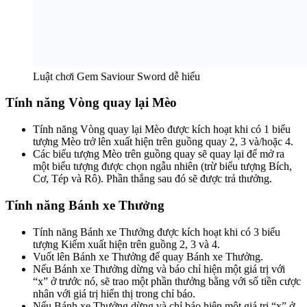
Luật chơi Gem Saviour Sword dễ hiểu
Tính năng Vòng quay lại Mèo
Tính năng Vòng quay lại Mèo được kích hoạt khi có 1 biểu
tượng Mèo trở lên xuất hiện trên guồng quay 2, 3 và/hoặc 4.
Các biểu tượng Mèo trên guồng quay sẽ quay lại để mở ra
một biểu tượng được chọn ngẫu nhiên (trừ biểu tượng Bích,
Cơ, Tép và Rô). Phần thắng sau đó sẽ được trả thưởng.
Tính năng Bánh xe Thưởng
Tính năng Bánh xe Thưởng được kích hoạt khi có 3 biểu
tượng Kiếm xuất hiện trên guồng 2, 3 và 4.
Vuốt lên Bánh xe Thưởng để quay Bánh xe Thưởng.
Nếu Bánh xe Thưởng dừng và báo chỉ hiện một giá trị với
“x” ở trước nó, sẽ trao một phần thưởng bằng với số tiền cược
nhân với giá trị hiển thị trong chỉ báo.
Nếu Bánh xe Thưởng dừng và chỉ báo hiện một giá trị “x” ở