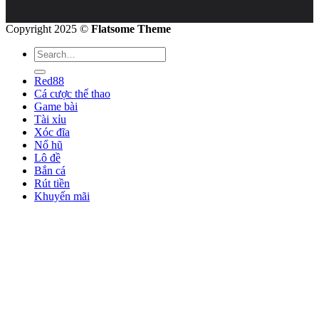
Copyright 2025 ©
Flatsome Theme
Red88
Cá cược thể thao
Game bài
Tài xỉu
Xóc đĩa
Nổ hũ
Lô đề
Bắn cá
Rút tiền
Khuyến mãi