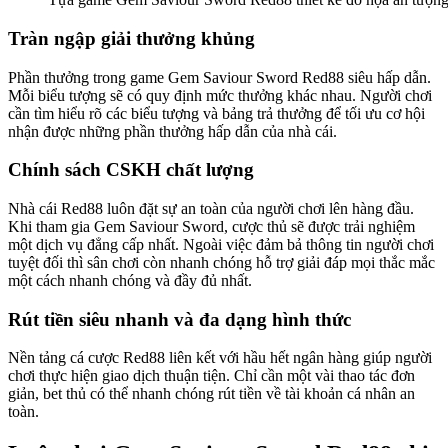
Tràn ngập giải thưởng khủng
Phần thưởng trong game Gem Saviour Sword Red88 siêu hấp dẫn.
Mỗi biểu tượng sẽ có quy định mức thưởng khác nhau. Người chơi
cần tìm hiểu rõ các biểu tượng và bảng trả thưởng để tối ưu cơ hội
nhận được những phần thưởng hấp dẫn của nhà cái.
Chính sách CSKH chất lượng
Nhà cái Red88 luôn đặt sự an toàn của người chơi lên hàng đầu.
Khi tham gia Gem Saviour Sword, cược thủ sẽ được trải nghiệm
một dịch vụ đẳng cấp nhất. Ngoài việc đảm bả thông tin người chơi
tuyệt đối thì sân chơi còn nhanh chóng hỗ trợ giải đáp mọi thắc mắc
một cách nhanh chóng và đầy đủ nhất.
Rút tiền siêu nhanh và đa dạng hình thức
Nền tảng cá cược Red88 liên kết với hầu hết ngân hàng giúp người
chơi thực hiện giao dịch thuận tiện. Chỉ cần một vài thao tác đơn
giản, bet thủ có thể nhanh chóng rút tiền về tài khoản cá nhân an
toàn.