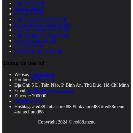
Nạp Tiền Red88
Rút Tiền Red88
Tải App Red88
Chính Sách Bảo Mật Red88
Trách Nhiệm Cá Cược Red88
Câu Hỏi Thường Gặp Red88
Điều Khoản Sử Dụng Red88
CEO Ngân Đỗ Red88
Liên Hệ Red88
Trở Thành Đại Lý Red88
Thông tin liên hệ
Websie:
red88.menu
Hotline:
0778631024
Địa Chỉ: 5 Đ. Trần Não, P. Bình An, Thủ Đức, Hồ Chí Minh
Email:
red88.menu@gmail.com
Zipcode: 700000
Sitemap Red88
Hashtag: #red88 #nhacaired88 #linkvaored88 #red88menu
#trangchured88
Copyright 2024 © red88.menu