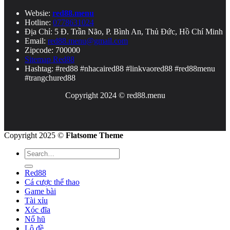
Websie:
red88.menu
Hotline:
0778631024
Địa Chỉ: 5 Đ. Trần Não, P. Bình An, Thủ Đức, Hồ Chí Minh
Email:
red88.menu@gmail.com
Zipcode: 700000
Sitemap Red88
Hashtag: #red88 #nhacaired88 #linkvaored88 #red88menu
#trangchured88
Copyright 2024 © red88.menu
Copyright 2025 ©
Flatsome Theme
Red88
Cá cược thể thao
Game bài
Tài xỉu
Xóc đĩa
Nổ hũ
Lô đề