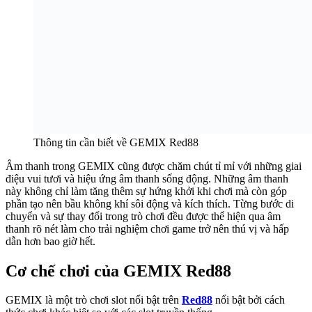
Thông tin cần biết về GEMIX Red88
Âm thanh trong GEMIX cũng được chăm chút tỉ mỉ với những giai
điệu vui tươi và hiệu ứng âm thanh sống động. Những âm thanh
này không chỉ làm tăng thêm sự hứng khởi khi chơi mà còn góp
phần tạo nên bầu không khí sôi động và kích thích. Từng bước di
chuyển và sự thay đổi trong trò chơi đều được thể hiện qua âm
thanh rõ nét làm cho trải nghiệm chơi game trở nên thú vị và hấp
dẫn hơn bao giờ hết.
Cơ chế chơi của GEMIX Red88
GEMIX là một trò chơi slot nổi bật trên
Red88
nổi bật bởi cách