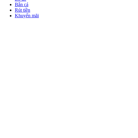
Bắn cá
Rút tiền
Khuyến mãi