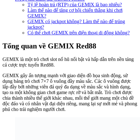
Tỷ lệ hoàn trả (RTP) của GEMIX là bao nhiêu?
Làm thế nào để tăng cơ hội chiến thắng khi chơi
GEMIX?
GEMIX có jackpot không? Làm thế nào để trúng
jackpot?
Có thể chơi GEMIX trên điện thoại di động không?
Tổng quan về GEMIX Red88
GEMIX là một trò chơi slot nổ hũ nổi bật và hấp dẫn trên nền tảng
cá cược trực tuyến Red88.
GEMIX gây ấn tượng mạnh với giao diện đồ họa sinh động, sử
dụng bảng trò chơi 7×7 ô vuông đầy màu sắc. Các ô vuông được
lấp đầy bởi những viên đá quý đa dạng về màu sắc và hình dạng,
tạo ra một không gian chơi game rực rỡ và bắt mắt. Trò chơi được
chia thành nhiều thế giới khác nhau, mỗi thế giới mang một chủ đề
độc đáo và có nhân vật đại diện riêng, mang lại sự mới mẻ và phong
phú cho trải nghiệm người chơi.