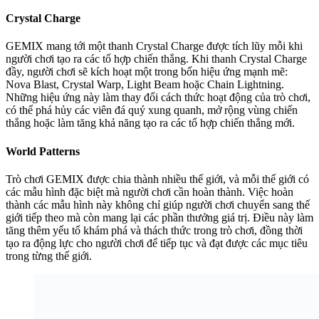
Crystal Charge
GEMIX mang tới một thanh Crystal Charge được tích lũy mỗi khi
người chơi tạo ra các tổ hợp chiến thắng. Khi thanh Crystal Charge
đầy, người chơi sẽ kích hoạt một trong bốn hiệu ứng mạnh mẽ:
Nova Blast, Crystal Warp, Light Beam hoặc Chain Lightning.
Những hiệu ứng này làm thay đổi cách thức hoạt động của trò chơi,
có thể phá hủy các viên đá quý xung quanh, mở rộng vùng chiến
thắng hoặc làm tăng khả năng tạo ra các tổ hợp chiến thắng mới.
World Patterns
Trò chơi GEMIX được chia thành nhiều thế giới, và mỗi thế giới có
các mẫu hình đặc biệt mà người chơi cần hoàn thành. Việc hoàn
thành các mẫu hình này không chỉ giúp người chơi chuyển sang thế
giới tiếp theo mà còn mang lại các phần thưởng giá trị. Điều này làm
tăng thêm yếu tố khám phá và thách thức trong trò chơi, đồng thời
tạo ra động lực cho người chơi để tiếp tục và đạt được các mục tiêu
trong từng thế giới.