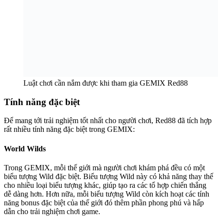
Luật chơi cần nắm được khi tham gia GEMIX Red88
Tính năng đặc biệt
Để mang tới trải nghiệm tốt nhất cho người chơi, Red88 đã tích hợp
rất nhiều tính năng đặc biệt trong GEMIX:
World Wilds
Trong GEMIX, mỗi thế giới mà người chơi khám phá đều có một
biểu tượng Wild đặc biệt. Biểu tượng Wild này có khả năng thay thế
cho nhiều loại biểu tượng khác, giúp tạo ra các tổ hợp chiến thắng
dễ dàng hơn. Hơn nữa, mỗi biểu tượng Wild còn kích hoạt các tính
năng bonus đặc biệt của thế giới đó thêm phần phong phú và hấp
dẫn cho trải nghiệm chơi game.