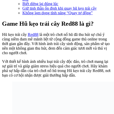
Biết dừng lại đúng lúc
Giữ tinh thần ổn định khi quay hũ kẹo trái cây
Không lạm dụng tính năng “Quay tự động”
Game Hũ kẹo trái cây Red88 là gì?
Hũ kẹo trái cây
Red88
là một trò chơi nổ hũ đã thu hút sự chú ý
cùng niềm đam mê mãnh liệt từ cộng đồng game thủ online trong
thời gian gần đây. Với hình ảnh trái cây sinh động, sản phẩm sẽ tạo
nên một không gian thu hút, đem đến cảm giác tươi mới và thú vị
cho người chơi.
Với thiết kế hình ảnh nhiều loại trái cây độc đáo, trò chơi mang lại
sự giải trí và giúp giảm stress hiệu quả cho người chơi. Hãy khám
phá sự hấp dẫn của trò chơi nổ hũ trong Hũ kẹo trái cây Red88, nơi
bạn có cơ hội nhận được giải thưởng hấp dẫn.