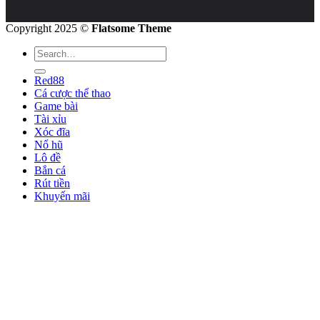
Copyright 2025 ©
Flatsome Theme
Red88
Cá cược thể thao
Game bài
Tài xỉu
Xóc đĩa
Nổ hũ
Lô đề
Bắn cá
Rút tiền
Khuyến mãi