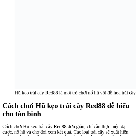
Hũ kẹo trái cây Red88 là một trò chơi nổ hũ với đồ họa trái cây
Cách chơi Hũ kẹo trái cây Red88 dễ hiểu
cho tân binh
Cách chơi Hũ kẹo trái cây Red88 đơn giản, chỉ cần thực hiện đặt
cược, nổ hũ và chờ đợi xem kết quả. Các loại trái cây sẽ xuất hiện