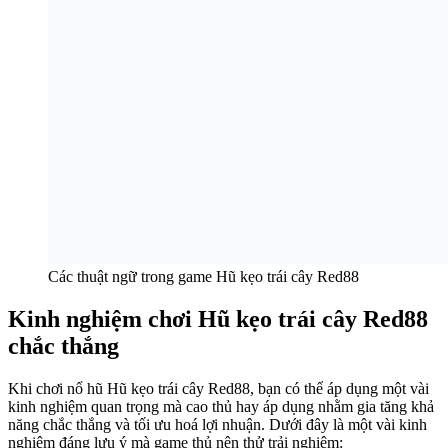
Các thuật ngữ trong game Hũ kẹo trái cây Red88
Kinh nghiệm chơi Hũ kẹo trái cây Red88
chắc thắng
Khi chơi nổ hũ Hũ kẹo trái cây Red88, bạn có thể áp dụng một vài
kinh nghiệm quan trọng mà cao thủ hay áp dụng nhằm gia tăng khả
năng chắc thắng và tối ưu hoá lợi nhuận. Dưới đây là một vài kinh
nghiệm đáng lưu ý mà game thủ nên thử trải nghiệm: