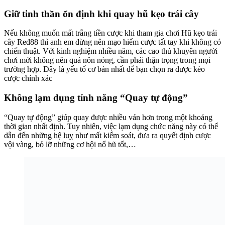
Giữ tinh thần ổn định khi quay hũ kẹo trái cây
Nếu không muốn mất trắng tiền cược khi tham gia chơi Hũ kẹo trái
cây Red88 thì anh em đừng nên mạo hiểm cược tất tay khi không có
chiến thuật. Với kinh nghiệm nhiều năm, các cao thủ khuyên người
chơi mới không nên quá nôn nóng, cần phải thận trọng trong mọi
trường hợp. Đây là yếu tố cơ bản nhất để bạn chọn ra được kèo
cược chính xác
Không lạm dụng tính năng “Quay tự động”
“Quay tự động” giúp quay được nhiều ván hơn trong một khoảng
thời gian nhất định. Tuy nhiên, việc lạm dụng chức năng này có thể
dẫn đến những hệ luỵ như mất kiểm soát, đưa ra quyết định cược
vội vàng, bỏ lỡ những cơ hội nổ hũ tốt,…