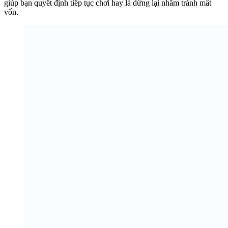
giúp bạn quyết định tiếp tục chơi hay là dừng lại nhằm tránh mất
vốn.