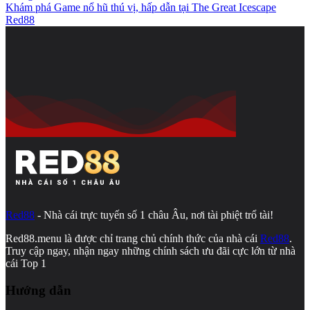
Khám phá Game nổ hũ thú vị, hấp dẫn tại The Great Icescape
Red88
Red88
- Nhà cái trực tuyến số 1 châu Âu, nơi tài phiệt trổ tài!
Red88.menu là được chỉ trang chủ chính thức của nhà cái
Red88
.
Truy cập ngay, nhận ngay những chính sách ưu đãi cực lớn từ nhà
cái Top 1
Hướng dẫn