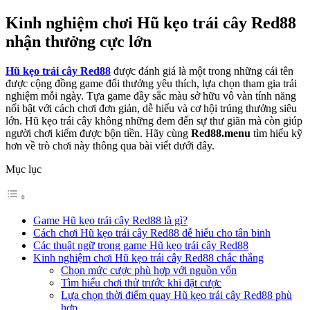
Kinh nghiệm chơi Hũ kẹo trái cây Red88
nhận thưởng cực lớn
Hũ kẹo trái cây Red88
được đánh giá là một trong những cái tên
được cộng đồng game đổi thưởng yêu thích, lựa chọn tham gia trải
nghiệm mỗi ngày. Tựa game đầy sắc màu sở hữu vô vàn tính năng
nổi bật với cách chơi đơn giản, dễ hiểu và cơ hội trúng thưởng siêu
lớn. Hũ kẹo trái cây không những đem đến sự thư giãn mà còn giúp
người chơi kiếm được bộn tiền. Hãy cùng
Red88.menu
tìm hiểu kỹ
hơn về trò chơi này thông qua bài viết dưới đây.
Mục lục
Game Hũ kẹo trái cây Red88 là gì?
Cách chơi Hũ kẹo trái cây Red88 dễ hiểu cho tân binh
Các thuật ngữ trong game Hũ kẹo trái cây Red88
Kinh nghiệm chơi Hũ kẹo trái cây Red88 chắc thắng
Chọn mức cược phù hợp với nguồn vốn
Tìm hiểu chơi thử trước khi đặt cược
Lựa chọn thời điểm quay Hũ kẹo trái cây Red88 phù
hợp