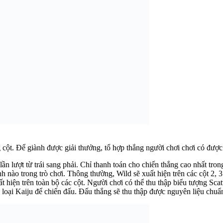
g cột. Để giành được giải thưởng, tổ hợp thắng người chơi chơi có được
lần lượt từ trái sang phải. Chỉ thanh toán cho chiến thắng cao nhất tron
nh nào trong trò chơi. Thông thường, Wild sẽ xuất hiện trên các cột 2, 3
 hiện trên toàn bộ các cột. Người chơi có thể thu thập biểu tượng Sca
loại Kaiju để chiến đấu. Đấu thắng sẽ thu thập được nguyên liệu chuẩ