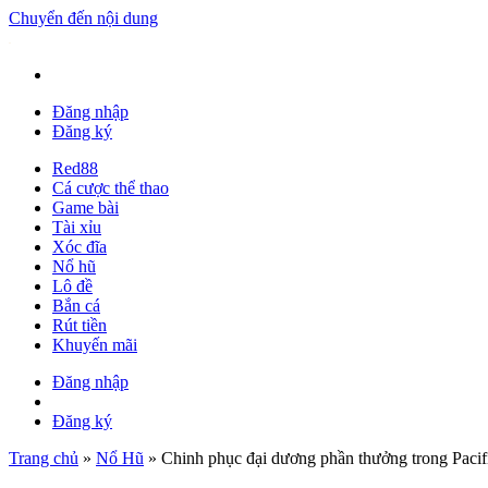
Chuyển đến nội dung
Đăng nhập
Đăng ký
Red88
Cá cược thể thao
Game bài
Tài xỉu
Xóc đĩa
Nổ hũ
Lô đề
Bắn cá
Rút tiền
Khuyến mãi
Đăng nhập
Đăng ký
Trang chủ
»
Nổ Hũ
»
Chinh phục đại dương phần thưởng trong Paci