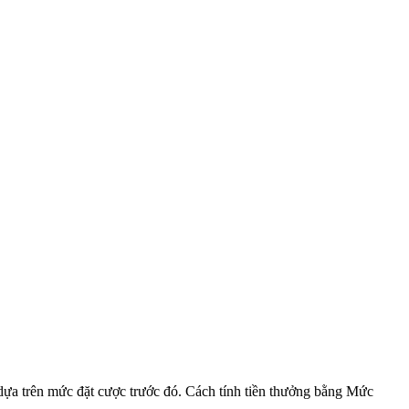
 dựa trên mức đặt cược trước đó. Cách tính tiền thưởng bằng Mức