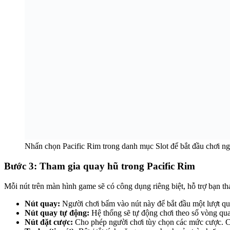
Nhấn chọn Pacific Rim trong danh mục Slot để bắt đầu chơi n
Bước 3: Tham gia quay hũ trong Pacific Rim
Mỗi nút trên màn hình game sẽ có công dụng riêng biệt, hỗ trợ bạn th
Nút quay:
Người chơi bấm vào nút này để bắt đầu một lượt qu
Nút quay tự động:
Hệ thống sẽ tự động chơi theo số vòng qua
Nút đặt cược:
Cho phép người chơi tùy chọn các mức cược. Cộ