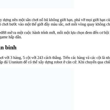
 dựng nên một sân chơi nổ hũ không giới hạn, phá vỡ mọi giới hạn của t
 chơi bước vào một thế giới đầy màu sắc, nơi mỗi vòng quay không chỉ là
d88 mở ra một cuộc hành trình mới, mỗi một lựa chọn đem đến cơ hội ti
 game hấp dẫn.
ân binh
i với 3 hàng, 5 cột với 243 cách thắng. Trên các hàng và các cột là 
p đá Uranium để có thể xây dựng robot ở căn cứ. Khi chuyển qua chiến