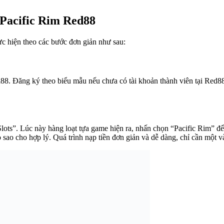
 Pacific Rim Red88
ực hiện theo các bước đơn giản như sau:
88. Đăng ký theo biểu mẫu nếu chưa có tài khoản thành viên tại Red88
s”. Lúc này hàng loạt tựa game hiện ra, nhấn chọn “Pacific Rim” để bắ
sao cho hợp lý. Quá trình nạp tiền đơn giản và dễ dàng, chỉ cần một và