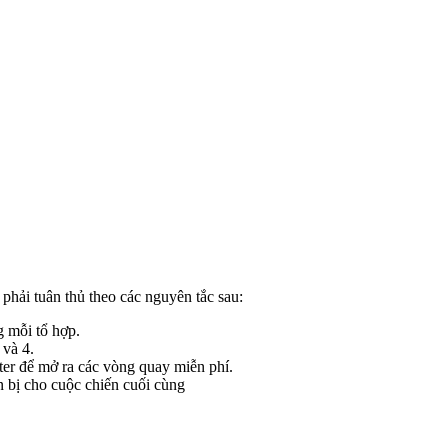
 phải tuân thủ theo các nguyên tắc sau:
g mỗi tổ hợp.
 và 4.
tter để mở ra các vòng quay miễn phí.
n bị cho cuộc chiến cuối cùng