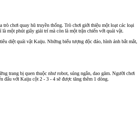
rò chơi quay hũ truyền thống. Trò chơi giới thiệu một loạt các loại
 một phút giây giải trí mà còn là một trận chiến với quái vật.
êu diệt quái vật Kaiju. Những biểu tượng độc đáo, hình ảnh bắt mắt,
những trang bị quen thuộc như robot, súng ngắn, dao găm. Người chơi
 đấu với Kaiju cột 2 - 3 - 4 sẽ được tăng thêm 1 dòng.