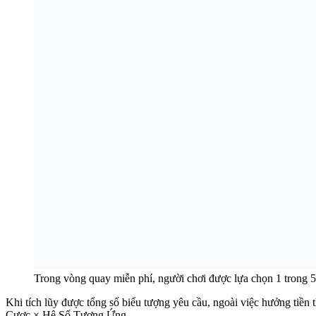
Trong vòng quay miễn phí, người chơi được lựa chọn 1 trong 5 
Khi tích lũy được tổng số biểu tượng yêu cầu, ngoài việc hưởng tiền
Cược × Hệ Số Tương Ứng.