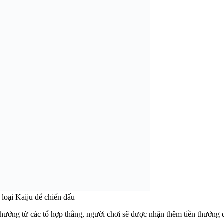
loại Kaiju để chiến đấu
 thưởng từ các tổ hợp thắng, người chơi sẽ được nhận thêm tiền thưởng