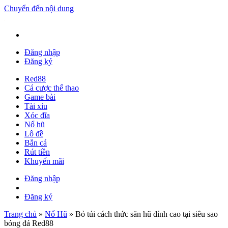
Chuyển đến nội dung
Đăng nhập
Đăng ký
Red88
Cá cược thể thao
Game bài
Tài xỉu
Xóc đĩa
Nổ hũ
Lô đề
Bắn cá
Rút tiền
Khuyến mãi
Đăng nhập
Đăng ký
Trang chủ
»
Nổ Hũ
»
Bỏ túi cách thức săn hũ đỉnh cao tại siêu sao
bóng đá Red88