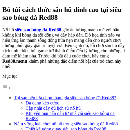
Bỏ túi cách thức săn hũ đỉnh cao tại siêu
sao bóng đá Red88
Nổ hũ
siêu sao bóng đá Red88
gây ấn tượng mạnh mẽ với bầu
không khí bóng đá sôi động và đầy hấp dẫn. Đồ họa tinh xảo và
hiệu ứng âm thanh sống động hứa hẹn mang đến cho người chơi
những phút giây giải trí tuyệt vời. Bên cạnh đó, lối chơi săn hũ đầy
kịch tính khiến tựa game trở thành điểm đến lý tưởng cho những ai
đam mê khám phá. Trước khi bắt đầu cuộc chơi, hãy cùng
Red88.menu
khám phá những đặc điểm nổi bật của trò chơi này
nhé!
Mục lục
Tại sao nên lựa chọn tham gia siêu sao bóng đá Red88?
Đa dạng kèo cược
Cập nhật đầy đủ lịch sử nổ hũ
Khuyến mãi hấp dẫn từ nhà cái siêu sao bóng đá
Red88
Nắm vững luật chơi nổ hũ trong siêu sao bóng đá Red88
Thiết kế vòng quay siêu sao bóng đá Red88