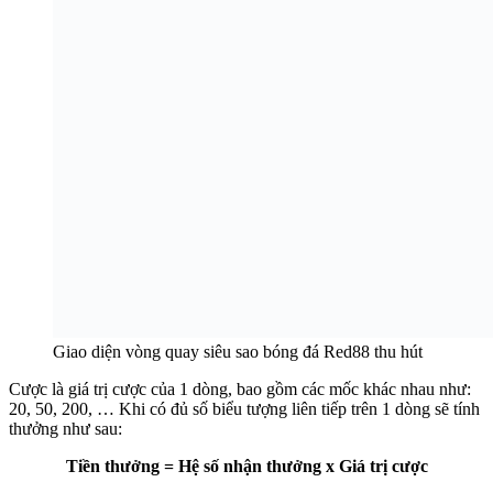
Giao diện vòng quay siêu sao bóng đá Red88 thu hút
Cược là giá trị cược của 1 dòng, bao gồm các mốc khác nhau như:
20, 50, 200, … Khi có đủ số biểu tượng liên tiếp trên 1 dòng sẽ tính
thưởng như sau:
Tiền thưởng = Hệ số nhận thưởng x Giá trị cược