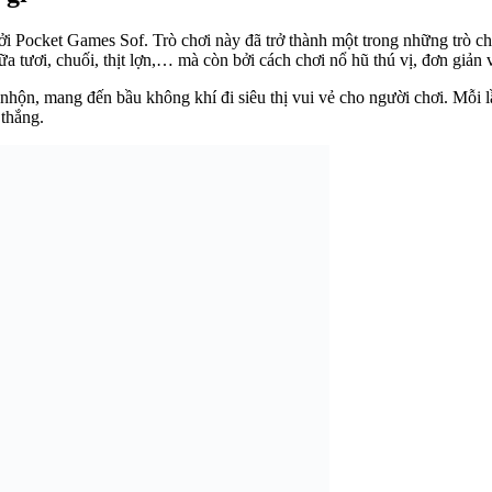
bởi Pocket Games Sof. Trò chơi này đã trở thành một trong những trò ch
tươi, chuối, thịt lợn,… mà còn bởi cách chơi nổ hũ thú vị, đơn giản v
 nhộn, mang đến bầu không khí đi siêu thị vui vẻ cho người chơi. Mỗi 
 thắng.