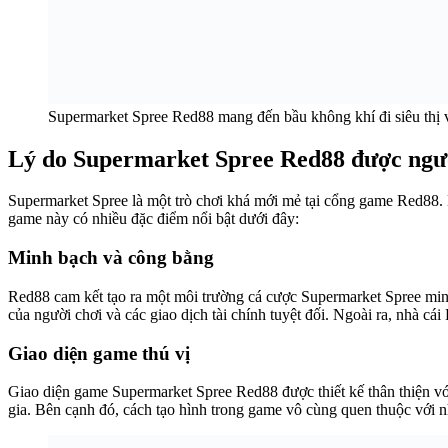
Supermarket Spree Red88 mang đến bầu không khí đi siêu thị 
Lý do Supermarket Spree Red88 được ngườ
Supermarket Spree là một trò chơi khá mới mẻ tại cổng game Red88. 
game này có nhiều đặc điểm nổi bật dưới đây:
Minh bạch và công bằng
Red88 cam kết tạo ra một môi trường cá cược Supermarket Spree minh
của người chơi và các giao dịch tài chính tuyệt đối. Ngoài ra, nhà c
Giao diện game thú vị
Giao diện game Supermarket Spree Red88 được thiết kế thân thiện với 
gia. Bên cạnh đó, cách tạo hình trong game vô cùng quen thuộc với n