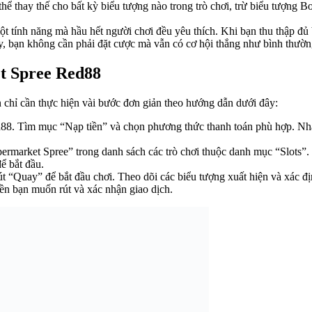
ó thể thay thế cho bất kỳ biểu tượng nào trong trò chơi, trừ biểu tượn
t tính năng mà hầu hết người chơi đều yêu thích. Khi bạn thu thập đủ b
y, bạn không cần phải đặt cược mà vẫn có cơ hội thắng như bình thườn
t Spree Red88
 chỉ cần thực hiện vài bước đơn giản theo hướng dẫn dưới đây:
88. Tìm mục “Nạp tiền” và chọn phương thức thanh toán phù hợp. Nhập
ermarket Spree” trong danh sách các trò chơi thuộc danh mục “Slots”. B
ể bắt đầu.
 “Quay” để bắt đầu chơi. Theo dõi các biểu tượng xuất hiện và xác đ
tiền bạn muốn rút và xác nhận giao dịch.