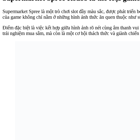
Supermarket Spree là một trò chơi slot đầy màu sắc, được phát triển 
của game không chỉ nằm ở những hình ảnh thức ăn quen thuộc như sữa 
Điểm đặc biệt là việc kết hợp giữa hình ảnh rõ nét cùng âm thanh vui
trải nghiệm mua sắm, mà còn là một cơ hội thách thức và giành chiến