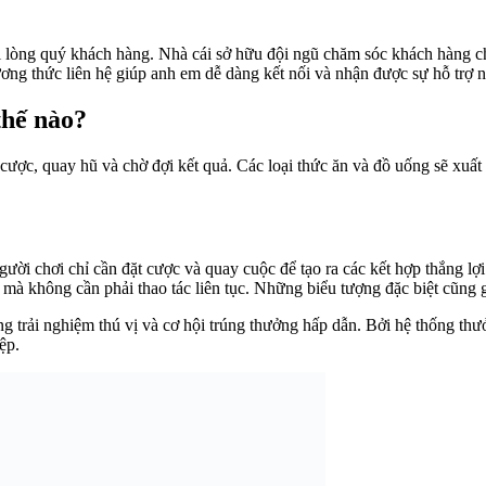
 lòng quý khách hàng. Nhà cái sở hữu đội ngũ chăm sóc khách hàng ch
ương thức liên hệ giúp anh em dễ dàng kết nối và nhận được sự hỗ trợ 
thế nào?
ược, quay hũ và chờ đợi kết quả. Các loại thức ăn và đồ uống sẽ xuất 
ời chơi chỉ cần đặt cược và quay cuộc để tạo ra các kết hợp thắng lợi
mà không cần phải thao tác liên tục. Những biểu tượng đặc biệt cũng g
trải nghiệm thú vị và cơ hội trúng thưởng hấp dẫn. Bởi hệ thống thư
ệp.