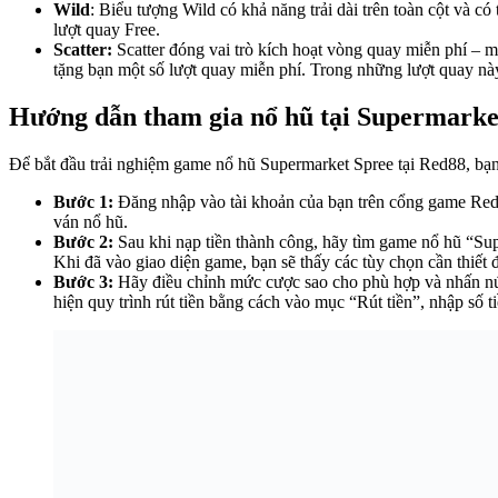
Wild
: Biểu tượng Wild có khả năng trải dài trên toàn cột và c
lượt quay Free.
Scatter:
Scatter đóng vai trò kích hoạt vòng quay miễn phí – mộ
tặng bạn một số lượt quay miễn phí. Trong những lượt quay nà
Hướng dẫn tham gia nổ hũ tại Supermarke
Để bắt đầu trải nghiệm game nổ hũ Supermarket Spree tại Red88, bạn
Bước 1:
Đăng nhập vào tài khoản của bạn trên cổng game Red
ván nổ hũ.
Bước 2:
Sau khi nạp tiền thành công, hãy tìm game nổ hũ “Sup
Khi đã vào giao diện game, bạn sẽ thấy các tùy chọn cần thiết đ
Bước 3:
Hãy điều chỉnh mức cược sao cho phù hợp và nhấn nút
hiện quy trình rút tiền bằng cách vào mục “Rút tiền”, nhập số 