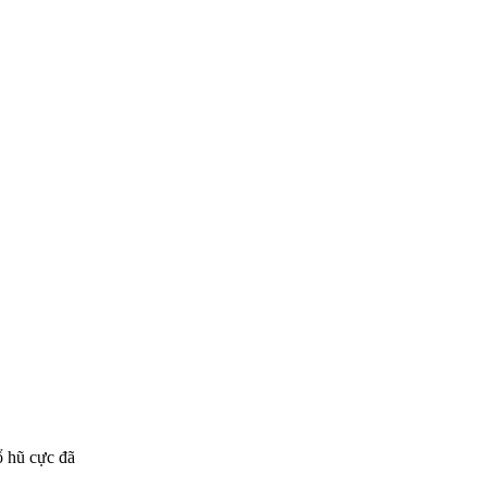
ổ hũ cực đã