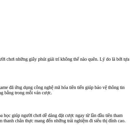
 chơi những giây phút giải trí không thể nào quên. Lý do là bởi tựa
game đã ứng dụng công nghệ mã hóa tiên tiến giúp bảo vệ thông tin
ông bằng trong mỗi ván cược.
oa học giúp người chơi dễ dàng đặt cược ngay từ lần đầu tiên tham
m thanh chân thực mang đến những trải nghiệm đi siêu thị đỉnh cao.