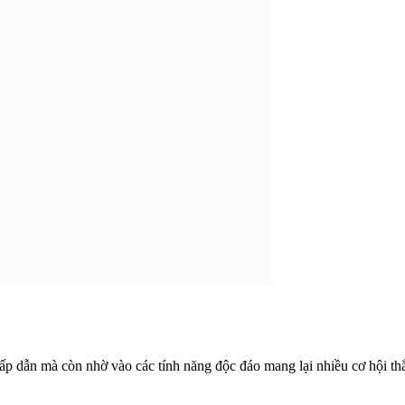
p dẫn mà còn nhờ vào các tính năng độc đáo mang lại nhiều cơ hội thắn