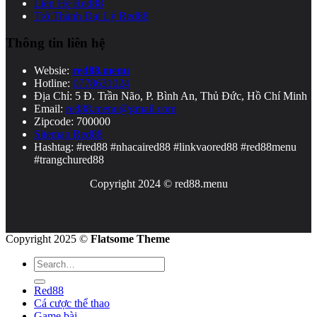
Liên Hệ Red88
Trở Thành Đại Lý Red88
Thông tin liên hệ
Websie:
red88.menu
Hotline:
0778631024
Địa Chỉ: 5 Đ. Trần Não, P. Bình An, Thủ Đức, Hồ Chí Minh
Email:
red88.menu@gmail.com
Zipcode: 700000
Sitemap Red88
Hashtag: #red88 #nhacaired88 #linkvaored88 #red88menu
#trangchured88
Copyright 2024 © red88.menu
Copyright 2025 ©
Flatsome Theme
Red88
Cá cược thể thao
Game bài