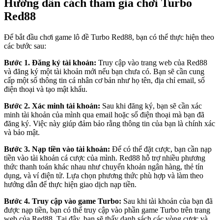
Hướng dẫn cách tham gia chơi Turbo
Red88
Để bắt đầu chơi game lô đề Turbo Red88, bạn có thể thực hiện theo
các bước sau:
Bước 1. Đăng ký tài khoản:
Truy cập vào trang web của Red88
và đăng ký một tài khoản mới nếu bạn chưa có. Bạn sẽ cần cung
cấp một số thông tin cá nhân cơ bản như họ tên, địa chỉ email, số
điện thoại và tạo mật khẩu.
Bước 2. Xác minh tài khoản:
Sau khi đăng ký, bạn sẽ cần xác
minh tài khoản của mình qua email hoặc số điện thoại mà bạn đã
đăng ký. Việc này giúp đảm bảo rằng thông tin của bạn là chính xác
và bảo mật.
Bước 3. Nạp tiền vào tài khoản:
Để có thể đặt cược, bạn cần nạp
tiền vào tài khoản cá cược của mình. Red88 hỗ trợ nhiều phương
thức thanh toán khác nhau như chuyển khoản ngân hàng, thẻ tín
dụng, và ví điện tử. Lựa chọn phương thức phù hợp và làm theo
hướng dẫn để thực hiện giao dịch nạp tiền.
Bước 4. Truy cập vào game Turbo:
Sau khi tài khoản của bạn đã
được nạp tiền, bạn có thể truy cập vào phần game Turbo trên trang
web của Red88. Tại đây, bạn sẽ thấy danh sách các vòng cược và