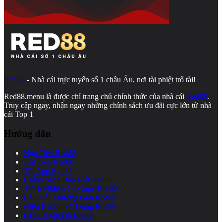
Red88
- Nhà cái trực tuyến số 1 châu Âu, nơi tài phiệt trổ tài!
Red88.menu là được chỉ trang chủ chính thức của nhà cái
Red88
.
Truy cập ngay, nhận ngay những chính sách ưu đãi cực lớn từ nhà
cái Top 1
Hướng dẫn
Nạp Tiền Red88
Rút Tiền Red88
Tải App Red88
Chính Sách Bảo Mật Red88
Trách Nhiệm Cá Cược Red88
Câu Hỏi Thường Gặp Red88
Điều Khoản Sử Dụng Red88
CEO Ngân Đỗ Red88