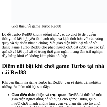
Giới thiệu về game Turbo Red88
Lô đề Turbo Red88 không giống như các trò chơi lô đề truyền
thống; nó kết hợp yếu tố nhanh nhẹn và kịch tính hơn với các vòng
quay và dự đoán nhanh chóng. Với giao diện hiện đại và dễ sử
dụng, game Turbo Red88 cho phép người chơi đặt cược vào các kết
quả số và kết quả xổ số trong thời gian ngắn, mang đến trải nghiệm
đầy hứng khởi và không kém phần hồi hộp.
Điểm nổi bật khi chơi game Turbo tại nhà
cái Red88
Khi bạn tham gia game Turbo tại Red88, bạn sẽ được trải nghiệm
những ưu điểm nổi bật sau đây:
Giao diện thân thiện và trực quan:
Red88 đã thiết kế một
giao diện người dùng dễ sử dụng cho game Turbo, giúp
người chơi nhanh chóng làm quen và tham gia vào trò chơi