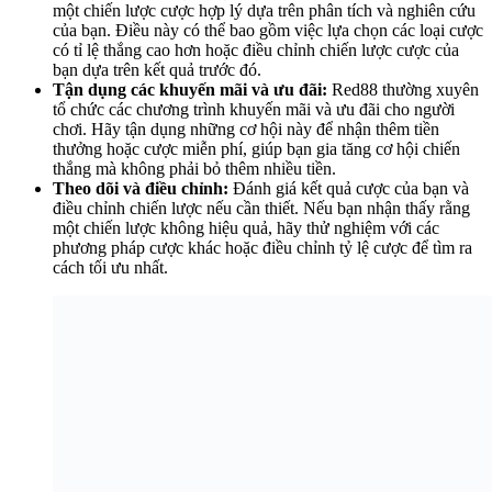
một chiến lược cược hợp lý dựa trên phân tích và nghiên cứu
của bạn. Điều này có thể bao gồm việc lựa chọn các loại cược
có tỉ lệ thắng cao hơn hoặc điều chỉnh chiến lược cược của
bạn dựa trên kết quả trước đó.
Tận dụng các khuyến mãi và ưu đãi:
Red88 thường xuyên
tổ chức các chương trình khuyến mãi và ưu đãi cho người
chơi. Hãy tận dụng những cơ hội này để nhận thêm tiền
thưởng hoặc cược miễn phí, giúp bạn gia tăng cơ hội chiến
thắng mà không phải bỏ thêm nhiều tiền.
Theo dõi và điều chỉnh:
Đánh giá kết quả cược của bạn và
điều chỉnh chiến lược nếu cần thiết. Nếu bạn nhận thấy rằng
một chiến lược không hiệu quả, hãy thử nghiệm với các
phương pháp cược khác hoặc điều chỉnh tỷ lệ cược để tìm ra
cách tối ưu nhất.