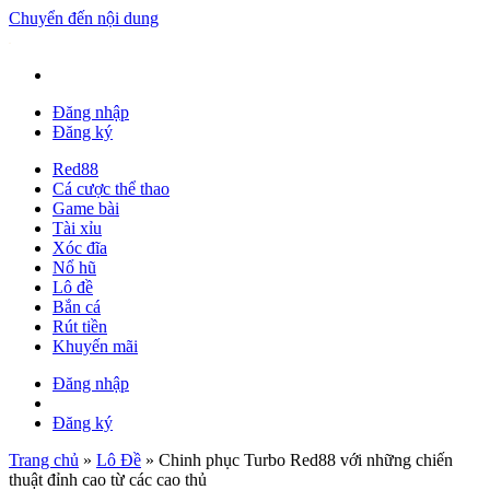
Chuyển đến nội dung
Đăng nhập
Đăng ký
Red88
Cá cược thể thao
Game bài
Tài xỉu
Xóc đĩa
Nổ hũ
Lô đề
Bắn cá
Rút tiền
Khuyến mãi
Đăng nhập
Đăng ký
Trang chủ
»
Lô Đề
»
Chinh phục Turbo Red88 với những chiến
thuật đỉnh cao từ các cao thủ