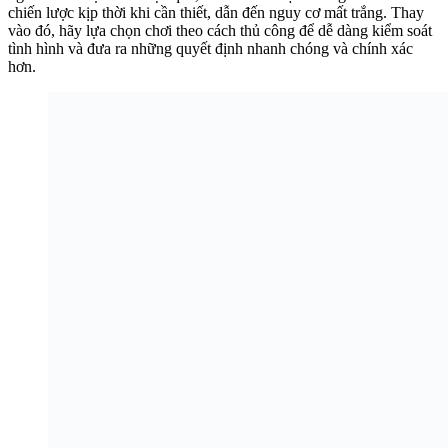
chiến lược kịp thời khi cần thiết, dẫn đến nguy cơ mất trắng. Thay
vào đó, hãy lựa chọn chơi theo cách thủ công để dễ dàng kiểm soát
tình hình và đưa ra những quyết định nhanh chóng và chính xác
hơn.