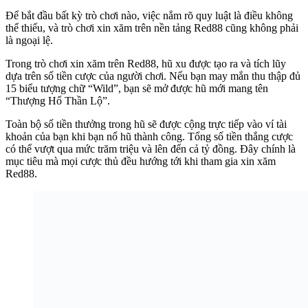
Để bắt đầu bất kỳ trò chơi nào, việc nắm rõ quy luật là điều không
thể thiếu, và trò chơi xin xăm trên nền tảng Red88 cũng không phải
là ngoại lệ.
Trong trò chơi xin xăm trên Red88, hũ xu được tạo ra và tích lũy
dựa trên số tiền cược của người chơi. Nếu bạn may mắn thu thập đủ
15 biểu tượng chữ “Wild”, bạn sẽ mở được hũ mới mang tên
“Thượng Hổ Thần Lộ”.
Toàn bộ số tiền thưởng trong hũ sẽ được cộng trực tiếp vào ví tài
khoản của bạn khi bạn nổ hũ thành công. Tổng số tiền thắng cược
có thể vượt qua mức trăm triệu và lên đến cả tỷ đồng. Đây chính là
mục tiêu mà mọi cược thủ đều hướng tới khi tham gia xin xăm
Red88.