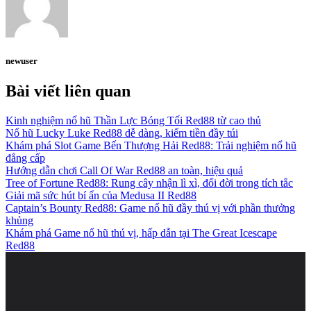
newuser
Bài viết liên quan
Kinh nghiệm nổ hũ Thần Lực Bóng Tối Red88 từ cao thủ
Nổ hũ Lucky Luke Red88 dễ dàng, kiếm tiền đầy túi
Khám phá Slot Game Bến Thượng Hải Red88: Trải nghiệm nổ hũ
đẳng cấp
Hướng dẫn chơi Call Of War Red88 an toàn, hiệu quả
Tree of Fortune Red88: Rung cây nhận lì xì, đổi đời trong tích tắc
Giải mã sức hút bí ẩn của Medusa II Red88
Captain’s Bounty Red88: Game nổ hũ đầy thú vị với phần thưởng
khủng
Khám phá Game nổ hũ thú vị, hấp dẫn tại The Great Icescape
Red88