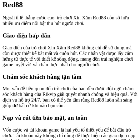
Red88
Ngoài tỉ lệ thắng cược cao, trò chơi Xin Xăm Red88 còn sở hữu
nhiều ưu điểm nổi bật thu hút người chơi.
Giao diện hấp dẫn
Giao diện của trò chơi Xin Xăm Red88 không chỉ dễ sử dụng mà
còn được thiết kế bắt mắt và cuốn hút. Các nhân vật được lấy cảm
hứng từ thực tế với thiết kế sống động, mang đến trải nghiệm chơi
game tuyệt vời và chân thực nhất cho người chơi.
Chăm sóc khách hàng tận tâm
Mọi vấn đề liên quan đến trò chơi của bạn đều được đội ngũ chăm
sóc khách hàng của Rikvip giải quyết nhanh chóng và hiệu quả. Với
dịch vụ hỗ trợ 24/7, bạn có thể yên tâm rằng Red88 luôn sẵn sàng
giúp đỡ bất cứ khi nào bạn cần.
Nạp và rút tiền bảo mật, an toàn
Vốn cược và tài khoản game là hai yếu tố thiết yếu để bắt đầu trò
chơi. Tài khoản này không chỉ dùng để thực hiện các giao dịch nạp