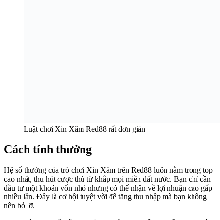
Luật chơi Xin Xăm Red88 rất đơn giản
Cách tính thưởng
Hệ số thưởng của trò chơi Xin Xăm trên Red88 luôn nằm trong top
cao nhất, thu hút cược thủ từ khắp mọi miền đất nước. Bạn chỉ cần
đầu tư một khoản vốn nhỏ nhưng có thể nhận về lợi nhuận cao gấp
nhiều lần. Đây là cơ hội tuyệt vời để tăng thu nhập mà bạn không
nên bỏ lỡ.