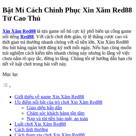
Bật Mí Cách Chinh Phục Xin Xăm Red88
Từ Cao Thủ
Xin Xăm Red88
là tựa game nổ hũ cực kỳ phổ biến tại cổng game
nổi tiếng
Red88
. Với cách chơi đơn giản, tỷ lệ thắng cược cao và
thời gian trả thưởng nhanh chóng với số tiền lớn, Xin Xăm Red88
thu hút hàng ngàn lượt đăng ký mới mỗi ngày. Nếu bạn cũng muốn
trải nghiệm cách kiếm tiền nhanh chóng này nhưng lo lắng về việc
chưa nắm rõ quy tắc, đừng lo lắng. Chúng tôi sẽ hướng dẫn bạn chi
tiết về luật chơi trong bài viết này.
Mục lục
Giới thiệu về game Xin Xăm Red88
Ưu điểm nổi bật của trò chơi Xin Xăm Red88
Giao diện hấp dẫn
Chăm sóc khách hàng tận tâm
Nạp và rút tiền bảo mật, an toàn
Luật chơi Xin Xăm Red88
Cách tính thưởng
Cách tham gia chơi Xin Xăm Red88